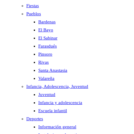
Fiestas
Pueblos
Bardenas
El Bayo
El Sabinar
Farasdués
Pinsoro
Rivas
Santa Anastasia
Valareña
Infancia, Adolescencia, Juventud
Juventud
Infancia y adolescencia
Escuela infantil
Deportes
Información general