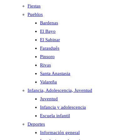
Fiestas
Pueblos
Bardenas
El Bayo
El Sabinar
Farasdués
Pinsoro
Rivas
Santa Anastasia
Valareña
Infancia, Adolescencia, Juventud
Juventud
Infancia y adolescencia
Escuela infantil
Deportes
Información general