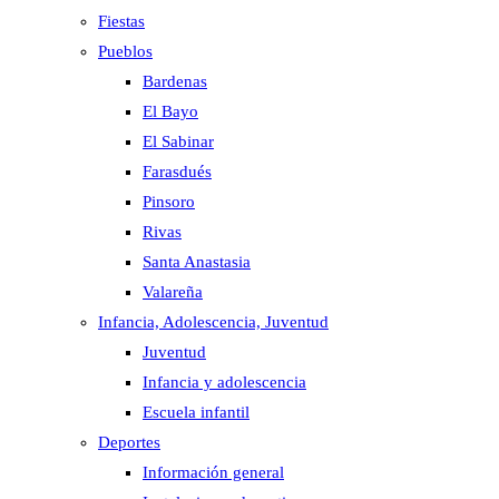
Fiestas
Pueblos
Bardenas
El Bayo
El Sabinar
Farasdués
Pinsoro
Rivas
Santa Anastasia
Valareña
Infancia, Adolescencia, Juventud
Juventud
Infancia y adolescencia
Escuela infantil
Deportes
Información general