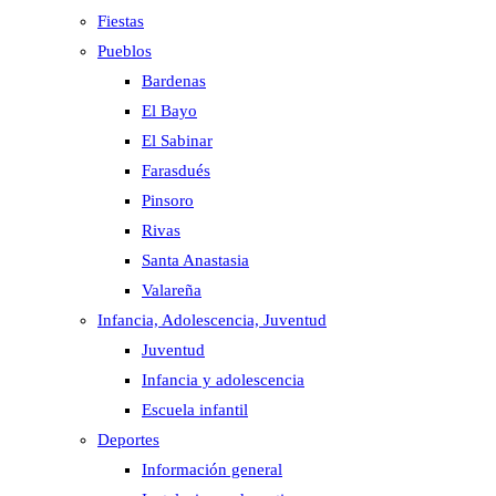
Fiestas
Pueblos
Bardenas
El Bayo
El Sabinar
Farasdués
Pinsoro
Rivas
Santa Anastasia
Valareña
Infancia, Adolescencia, Juventud
Juventud
Infancia y adolescencia
Escuela infantil
Deportes
Información general