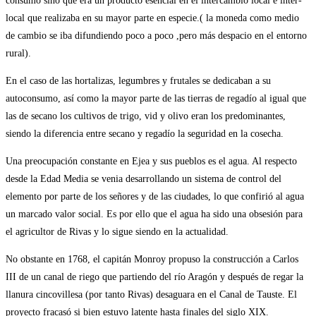
consumo sino que era un producto esencial en el intercambio local e inter-
local que realizaba en su mayor parte en especie.( la moneda como medio
de cambio se iba difundiendo poco a poco ,pero más despacio en el entorno
rural).
En el caso de las hortalizas, legumbres y frutales se dedicaban a su
autoconsumo, así como la mayor parte de las tierras de regadío al igual que
las de secano los cultivos de trigo, vid y olivo eran los predominantes,
siendo la diferencia entre secano y regadío la seguridad en la cosecha.
Una preocupación constante en Ejea y sus pueblos es el agua. Al respecto
desde la Edad Media se venia desarrollando un sistema de control del
elemento por parte de los señores y de las ciudades, lo que confirió al agua
un marcado valor social. Es por ello que el agua ha sido una obsesión para
el agricultor de Rivas y lo sigue siendo en la actualidad.
No obstante en 1768, el capitán Monroy propuso la construcción a Carlos
III de un canal de riego que partiendo del río Aragón y después de regar la
llanura cincovillesa (por tanto Rivas) desaguara en el Canal de Tauste. El
proyecto fracasó si bien estuvo latente hasta finales del siglo XIX.