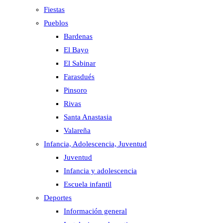
Fiestas
Pueblos
Bardenas
El Bayo
El Sabinar
Farasdués
Pinsoro
Rivas
Santa Anastasia
Valareña
Infancia, Adolescencia, Juventud
Juventud
Infancia y adolescencia
Escuela infantil
Deportes
Información general