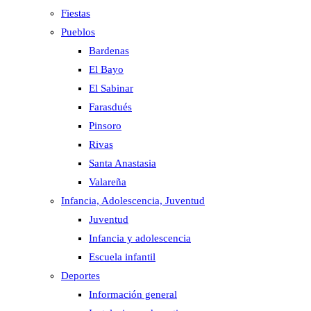
Fiestas
Pueblos
Bardenas
El Bayo
El Sabinar
Farasdués
Pinsoro
Rivas
Santa Anastasia
Valareña
Infancia, Adolescencia, Juventud
Juventud
Infancia y adolescencia
Escuela infantil
Deportes
Información general