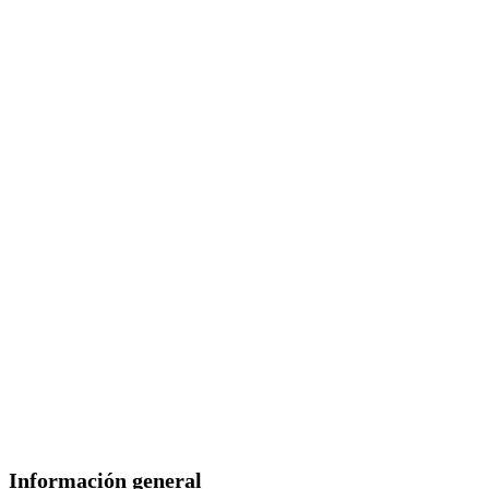
Servicios
Prestación de ayudas domiciliarias
Apoyo al menor
Escuela de familias
Inmigración
Cooperación internacional
Personas y mayores
Información general