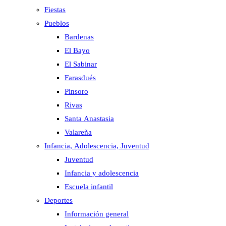
Fiestas
Pueblos
Bardenas
El Bayo
El Sabinar
Farasdués
Pinsoro
Rivas
Santa Anastasia
Valareña
Infancia, Adolescencia, Juventud
Juventud
Infancia y adolescencia
Escuela infantil
Deportes
Información general