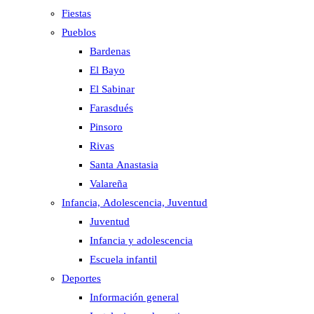
Fiestas
Pueblos
Bardenas
El Bayo
El Sabinar
Farasdués
Pinsoro
Rivas
Santa Anastasia
Valareña
Infancia, Adolescencia, Juventud
Juventud
Infancia y adolescencia
Escuela infantil
Deportes
Información general