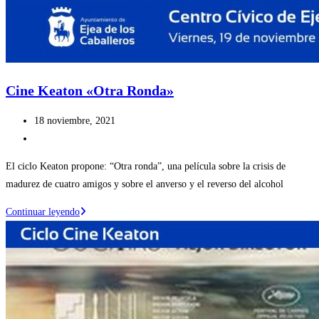
Cine Keaton «Otra Ronda»
Publicación
18 noviembre, 2021
de
Categoría
la
de
El ciclo Keaton propone: “Otra ronda”, una película sobre la crisis de
entrada:
la
madurez de cuatro amigos y sobre el anverso y el reverso del alcohol
entrada:
Cine
Continuar leyendo
Keaton
«Otra
Ronda»