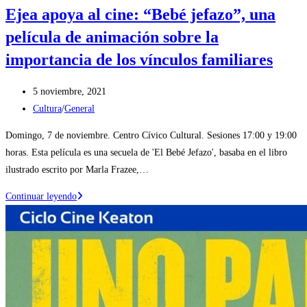
Ejea apoya al cine: “Bebé jefazo”, una
película de animación sobre la
importancia de los vínculos familiares
Publicación
5 noviembre, 2021
de
Categoría
Cultura
/
General
la
de
Domingo, 7 de noviembre. Centro Cívico Cultural. Sesiones 17:00 y 19:00
entrada:
la
horas. Esta película es una secuela de 'El Bebé Jefazo', basaba en el libro
entrada:
ilustrado escrito por Marla Frazee,…
Ejea
Continuar leyendo
apoya
al
cine:
“Bebé
jefazo”,
una