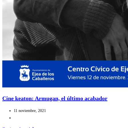
Cine keaton: Armugan, el último acabador
Publicación
11 noviembre, 2021
de
Categoría
la
de