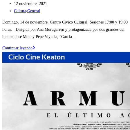
Publicación
12 noviembre, 2021
de
Categoría
Cultura
/
General
la
de
Domingo, 14 de noviembre. Centro Civico Cultural. Sesiones 17:00 y 19:00
entrada:
la
horas. Dirigida por Ana Murugarren y protagonizada por dos grandes del
entrada:
humor, José Mota y Pepe Viyuela, “García…
Ejea
Continuar leyendo
apoya
al
cine:
“García
y
García”,
una
comedia
de
humor
protagonizada