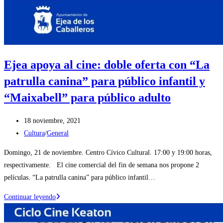
Ejea apoya al cine: doble oferta con “La
patrulla canina” para público infantil y
“Maixabell” para público adulto
Publicación
18 noviembre, 2021
de
Categoría
Cultura
/
General
la
de
Domingo, 21 de noviembre. Centro Cívico Cultural. 17:00 y 19:00 horas,
entrada:
la
respectivamente. El cine comercial del fin de semana nos propone 2
entrada:
películas. “La patrulla canina” para público infantil…
Ejea
Continuar leyendo
apoya
al