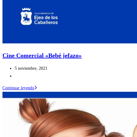
Cine Comercial «Bebé jefazo»
Publicación
5 noviembre, 2021
de
Categoría
la
de
Cine
Continuar leyendo
entrada:
la
Comercial
entrada:
«Bebé
jefazo»