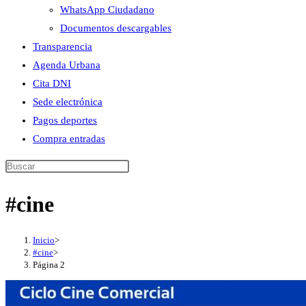
WhatsApp Ciudadano
Documentos descargables
Transparencia
Agenda Urbana
Cita DNI
Sede electrónica
Pagos deportes
Compra entradas
Buscar
en
#cine
esta
web
Inicio
>
#cine
>
Página 2