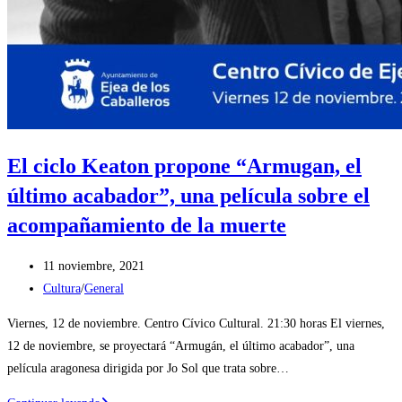
El ciclo Keaton propone “Armugan, el
último acabador”, una película sobre el
acompañamiento de la muerte
Publicación
11 noviembre, 2021
de
Categoría
Cultura
/
General
la
de
Viernes, 12 de noviembre. Centro Cívico Cultural. 21:30 horas El viernes,
entrada:
la
12 de noviembre, se proyectará “Armugán, el último acabador”, una
entrada:
película aragonesa dirigida por Jo Sol que trata sobre…