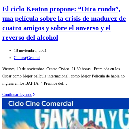
El ciclo Keaton propone: “Otra ronda”,
una película sobre la crisis de madurez de
cuatro amigos y sobre el anverso y el
reverso del alcohol
Publicación
18 noviembre, 2021
de
Categoría
Cultura
/
General
la
de
Viernes, 19 de noviembre. Centro Cívico. 21:30 horas Premiada en los
entrada:
la
Oscar como Mejor película internacional, como Mejor Película de habla no
entrada:
inglesa en los BAFTA, 4 Premios del…
El
Continuar leyendo
ciclo
Keaton
propone:
“Otra