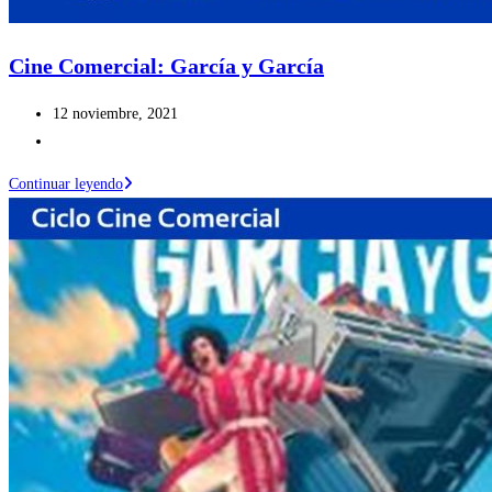
Cine Comercial: García y García
Publicación
12 noviembre, 2021
de
Categoría
la
de
Cine
Continuar leyendo
entrada:
la
Comercial:
entrada:
García
y
García