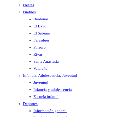
Fiestas
Pueblos
Bardenas
El Bayo
El Sabinar
Farasdués
Pinsoro
Rivas
Santa Anastasia
Valareña
Infancia, Adolescencia, Juventud
Juventud
Infancia y adolescencia
Escuela infantil
Deportes
Información general