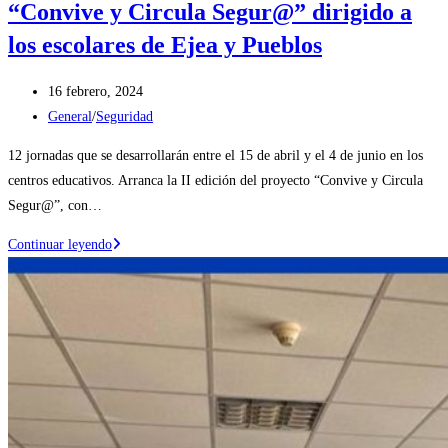
“Convive y Circula Segur@” dirigido a
los escolares de Ejea y Pueblos
Publicación
16 febrero, 2024
de
Categoría
General
/
Seguridad
la
de
12 jornadas que se desarrollarán entre el 15 de abril y el 4 de junio en los
entrada:
la
centros educativos. Arranca la II edición del proyecto “Convive y Circula
entrada:
Segur@”, con…
Arranca
Continuar leyendo
la
II
Edición
del
programa
“Convive
y
Circula