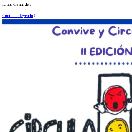
lunes, día 22 de…
Próxima
Continuar leyendo
inauguración
del
nuevo
«Parque
de
Educación
Vial»
en
Ejea
de
los
Caballeros