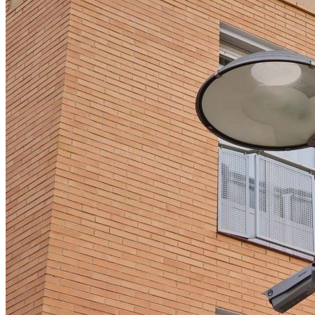
y
talleres
de
la
Academia
de
Seguridad
Pública
de
Ejea