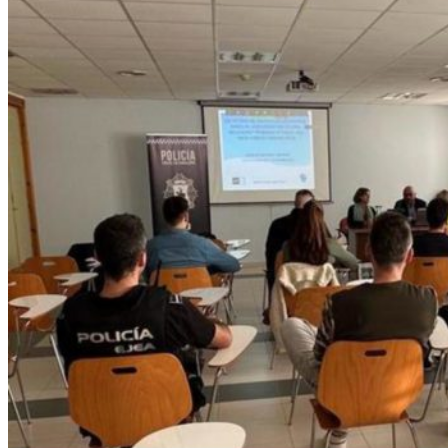
Segur@”
dirigido
a
los
escolares
de
Ejea
y
Pueblos