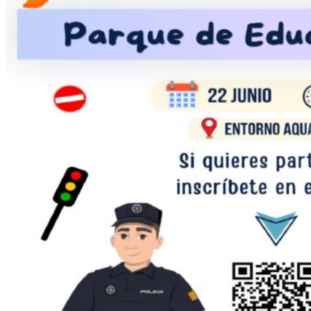
del
nuevo
circuito
del
«Parque
de
Educación
Vial»
de
Ejea