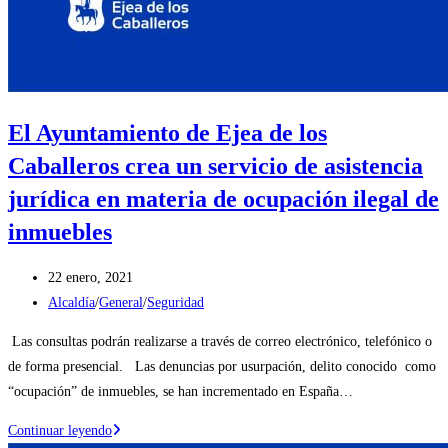
El Ayuntamiento de Ejea de los
Caballeros crea un servicio de asistencia
jurídica en materia de ocupación ilegal de
inmuebles
Publicación
22 enero, 2021
de
Categoría
Alcaldía
/
General
/
Seguridad
la
de
Las consultas podrán realizarse a través de correo electrónico, telefónico o
entrada:
la
de forma presencial. Las denuncias por usurpación, delito conocido como
entrada:
“ocupación” de inmuebles, se han incrementado en España…
El
Continuar leyendo