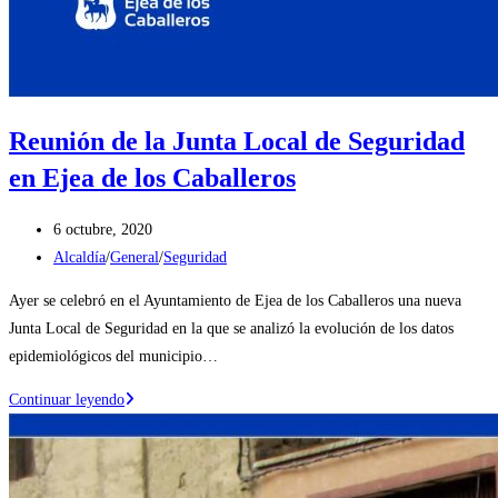
Reunión de la Junta Local de Seguridad
en Ejea de los Caballeros
Publicación
6 octubre, 2020
de
Categoría
Alcaldía
/
General
/
Seguridad
la
de
Ayer se celebró en el Ayuntamiento de Ejea de los Caballeros una nueva
entrada:
la
Junta Local de Seguridad en la que se analizó la evolución de los datos
entrada:
epidemiológicos del municipio…
Reunión
Continuar leyendo
de
la
Junta