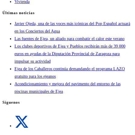
Vivienda
Últimas noticias
Javier Ojeda, una de las voces más icónicas del Pop Español actuará
en los Conciertos del Agua
Las fuentes de Ejea, un aliado para combatir el calor este verano
Los clubes deportivos de Ejea y Pueblos recibirán más de 39.000
euros en ayudas de la Diputación Provincial de Zaragoza para
impulsar su actividad
Ejea de los Caballeros continúa demandando el programa LAZO
gratuito para los ejeanos
Acondicionamiento y mejora del pavimento del entorno de las
piscinas municipales de Ejea
Síguenos
Se
abre
en