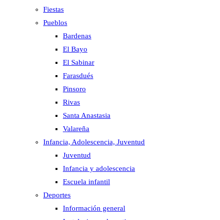
Fiestas
Pueblos
Bardenas
El Bayo
El Sabinar
Farasdués
Pinsoro
Rivas
Santa Anastasia
Valareña
Infancia, Adolescencia, Juventud
Juventud
Infancia y adolescencia
Escuela infantil
Deportes
Información general