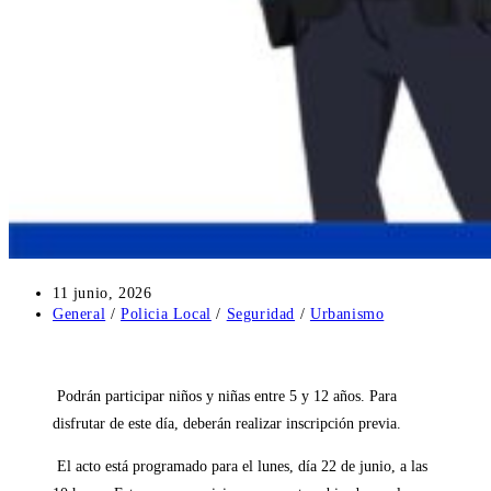
Publicación
11 junio, 2026
de
Categoría
General
/
Policia Local
/
Seguridad
/
Urbanismo
la
de
entrada:
la
entrada:
Podrán participar niños y niñas entre 5 y 12 años. Para
disfrutar de este día, deberán realizar inscripción previa.
El acto está programado para el lunes, día 22 de junio, a las