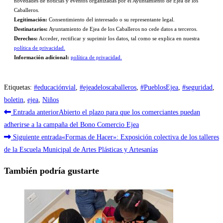
novedades de noticias y eventos organizadas por el Ayuntamiento de Ejea de los
Caballeros.
Legitimación:
Consentimiento del interesado o su representante legal.
Destinatarios:
Ayuntamiento de Ejea de los Caballeros no cede datos a terceros.
Derechos:
Acceder, rectificar y suprimir los datos, tal como se explica en nuestra
política de privacidad.
Información adicional:
política de privacidad.
Etiquetas
:
#educaciónvial
,
#ejeadeloscaballeros
,
#PueblosEjea
,
#seguridad
,
boletin
,
ejea
,
Niños
Leer
Entrada anterior
Abierto el plazo para que los comerciantes puedan
más
adherirse a la campaña del Bono Comercio Ejea
Siguiente entrada
«Formas de Hacer»: Exposición colectiva de los talleres
artículos
de la Escuela Municipal de Artes Plásticas y Artesanías
También podría gustarte