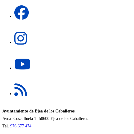
una
Se
nueva
abre
pestaña
en
una
Se
nueva
abre
pestaña
en
una
Se
nueva
abre
pestaña
en
una
Se
nueva
abre
pestaña
en
una
nueva
Ayuntamiento de Ejea de los Caballeros.
pestaña
Avda. Cosculluela 1 -50600 Ejea de los Caballeros.
Tel.
976 677 474