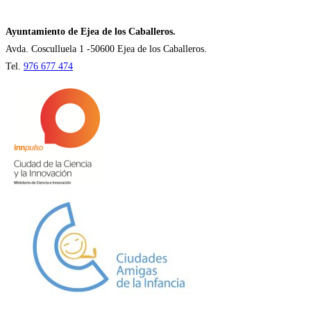
una
nueva
Ayuntamiento de Ejea de los Caballeros.
pestaña
Avda. Cosculluela 1 -50600 Ejea de los Caballeros.
Tel.
976 677 474