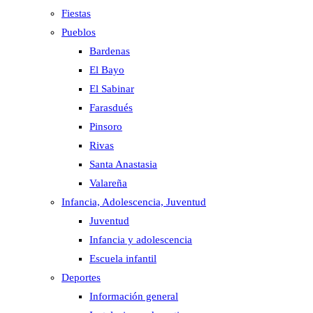
Fiestas
Pueblos
Bardenas
El Bayo
El Sabinar
Farasdués
Pinsoro
Rivas
Santa Anastasia
Valareña
Infancia, Adolescencia, Juventud
Juventud
Infancia y adolescencia
Escuela infantil
Deportes
Información general