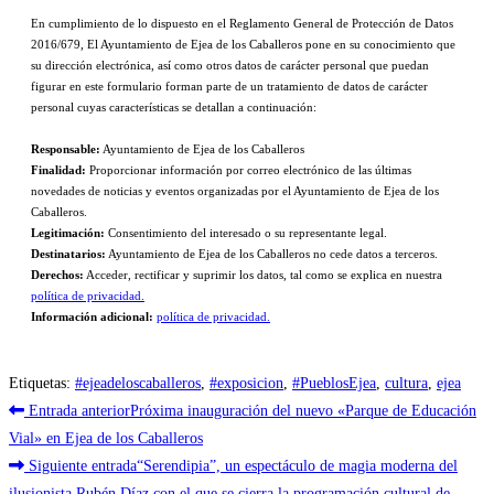
En cumplimiento de lo dispuesto en el Reglamento General de Protección de Datos
2016/679, El Ayuntamiento de Ejea de los Caballeros pone en su conocimiento que
su dirección electrónica, así como otros datos de carácter personal que puedan
figurar en este formulario forman parte de un tratamiento de datos de carácter
personal cuyas características se detallan a continuación:
Responsable:
Ayuntamiento de Ejea de los Caballeros
Finalidad:
Proporcionar información por correo electrónico de las últimas
novedades de noticias y eventos organizadas por el Ayuntamiento de Ejea de los
Caballeros.
Legitimación:
Consentimiento del interesado o su representante legal.
Destinatarios:
Ayuntamiento de Ejea de los Caballeros no cede datos a terceros.
Derechos:
Acceder, rectificar y suprimir los datos, tal como se explica en nuestra
política de privacidad.
Información adicional:
política de privacidad.
Etiquetas
:
#ejeadeloscaballeros
,
#exposicion
,
#PueblosEjea
,
cultura
,
ejea
Leer
Entrada anterior
Próxima inauguración del nuevo «Parque de Educación
más
Vial» en Ejea de los Caballeros
Siguiente entrada
“Serendipia”, un espectáculo de magia moderna del
artículos
ilusionista Rubén Díaz con el que se cierra la programación cultural de