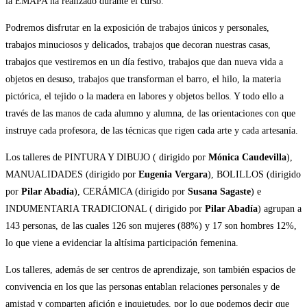
la EMAPA ha realizado durante el curso.
Podremos disfrutar en la exposición de trabajos únicos y personales,
trabajos minuciosos y delicados, trabajos que decoran nuestras casas,
trabajos que vestiremos en un día festivo, trabajos que dan nueva vida a
objetos en desuso, trabajos que transforman el barro, el hilo, la materia
pictórica, el tejido o la madera en labores y objetos bellos. Y todo ello a
través de las manos de cada alumno y alumna, de las orientaciones con que
instruye cada profesora, de las técnicas que rigen cada arte y cada artesanía.
Los talleres de PINTURA Y DIBUJO ( dirigido por
Mónica Caudevilla
),
MANUALIDADES (dirigido por
Eugenia Vergara
), BOLILLOS (dirigido
por
Pilar Abadía
), CERÁMICA (dirigido por
Susana Sagaste
) e
INDUMENTARIA TRADICIONAL ( dirigido por
Pilar Abadía
) agrupan a
143 personas, de las cuales 126 son mujeres (88%) y 17 son hombres 12%,
lo que viene a evidenciar la altísima participación femenina.
Los talleres, además de ser centros de aprendizaje, son también espacios de
convivencia en los que las personas entablan relaciones personales y de
amistad y comparten afición e inquietudes, por lo que podemos decir que