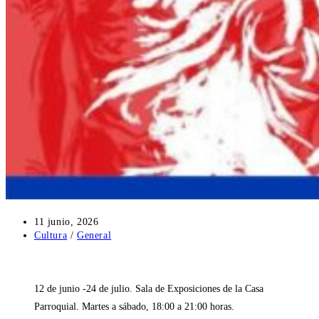
Publicación
11 junio, 2026
de
Categoría
Cultura
/
General
la
de
entrada:
la
entrada:
12 de junio -24 de julio. Sala de Exposiciones de la Casa
Parroquial. Martes a sábado, 18:00 a 21:00 horas.