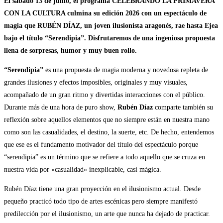
El sábado 13 de junio, el programa CELEBRANDO LA PRIMAVERA
CON LA CULTURA culmina su edición 2026 con un espectáculo de
magia que RUBÉN DÍAZ, un joven ilusionista aragonés, rae hasta Ejea
bajo el título “Serendipia”. Disfrutaremos de una ingeniosa propuesta
llena de sorpresas, humor y muy buen rollo.
“Serendipia”
es una propuesta de magia moderna y novedosa repleta de
grandes ilusiones y efectos imposibles, originales y muy visuales,
acompañado de un gran ritmo y divertidas interacciones con el público.
Durante más de una hora de puro show,
Rubén Díaz
comparte también su
reflexión sobre aquellos elementos que no siempre están en nuestra mano
como son las casualidades, el destino, la suerte, etc. De hecho, entendemos
que ese es el fundamento motivador del título del espectáculo porque
“serendipia” es un término que se refiere a todo aquello que se cruza en
nuestra vida por «casualidad» inexplicable, casi mágica.
Rubén Díaz tiene una gran proyección en el ilusionismo actual. Desde
pequeño practicó todo tipo de artes escénicas pero siempre manifestó
predilección por el ilusionismo, un arte que nunca ha dejado de practicar.