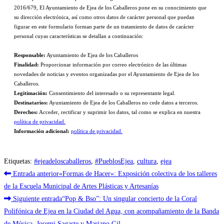
2016/679, El Ayuntamiento de Ejea de los Caballeros pone en su conocimiento que
su dirección electrónica, así como otros datos de carácter personal que puedan
figurar en este formulario forman parte de un tratamiento de datos de carácter
personal cuyas características se detallan a continuación:
Responsable:
Ayuntamiento de Ejea de los Caballeros
Finalidad:
Proporcionar información por correo electrónico de las últimas
novedades de noticias y eventos organizadas por el Ayuntamiento de Ejea de los
Caballeros.
Legitimación:
Consentimiento del interesado o su representante legal.
Destinatarios:
Ayuntamiento de Ejea de los Caballeros no cede datos a terceros.
Derechos:
Acceder, rectificar y suprimir los datos, tal como se explica en nuestra
política de privacidad.
Información adicional:
política de privacidad.
Etiquetas
:
#ejeadeloscaballeros
,
#PueblosEjea
,
cultura
,
ejea
Leer
Entrada anterior
«Formas de Hacer»: Exposición colectiva de los talleres
más
de la Escuela Municipal de Artes Plásticas y Artesanías
Siguiente entrada
“Pop & Bso”: Un singular concierto de la Coral
artículos
Polifónica de Ejea en la Ciudad del Agua, con acompañamiento de la Banda
de Música, Josemi Sagaste y Mariano Gil