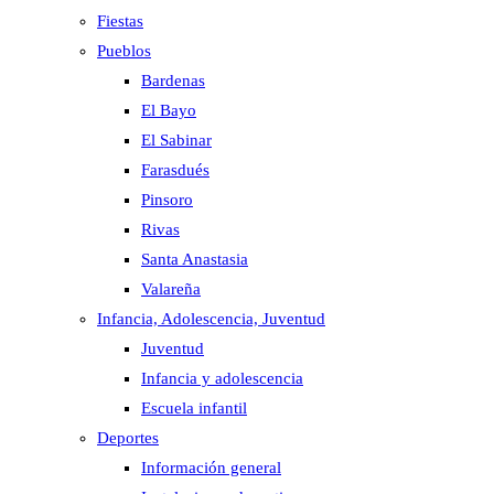
Fiestas
Pueblos
Bardenas
El Bayo
El Sabinar
Farasdués
Pinsoro
Rivas
Santa Anastasia
Valareña
Infancia, Adolescencia, Juventud
Juventud
Infancia y adolescencia
Escuela infantil
Deportes
Información general