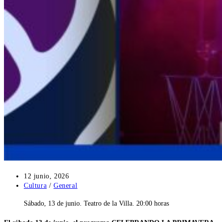
Publicación
12 junio, 2026
de
Categoría
Cultura
/
General
la
de
Sábado, 13 de junio. Teatro de la Villa. 20:00 horas
entrada:
la
entrada: