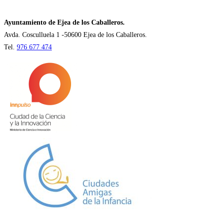
una
nueva
Ayuntamiento de Ejea de los Caballeros.
pestaña
Avda. Cosculluela 1 -50600 Ejea de los Caballeros.
Tel.
976 677 474