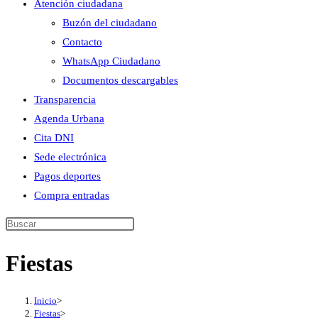
Atención ciudadana
Buzón del ciudadano
Contacto
WhatsApp Ciudadano
Documentos descargables
Transparencia
Agenda Urbana
Cita DNI
Sede electrónica
Pagos deportes
Compra entradas
Buscar
en
Fiestas
esta
web
Inicio
>
Fiestas
>