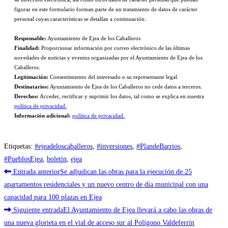
figurar en este formulario forman parte de un tratamiento de datos de carácter
personal cuyas características se detallan a continuación:
Responsable:
Ayuntamiento de Ejea de los Caballeros
Finalidad:
Proporcionar información por correo electrónico de las últimas
novedades de noticias y eventos organizadas por el Ayuntamiento de Ejea de los
Caballeros.
Legitimación:
Consentimiento del interesado o su representante legal.
Destinatarios:
Ayuntamiento de Ejea de los Caballeros no cede datos a terceros.
Derechos:
Acceder, rectificar y suprimir los datos, tal como se explica en nuestra
política de privacidad.
Información adicional:
política de privacidad.
Etiquetas
:
#ejeadeloscaballeros
,
#inversiones
,
#PlandeBarrios
,
#PueblosEjea
,
boletin
,
ejea
Leer
Entrada anterior
Se adjudican las obras para la ejecución de 25
más
apartamentos residenciales y un nuevo centro de día municipal con una
capacidad para 100 plazas en Ejea
artículos
Siguiente entrada
El Ayuntamiento de Ejea llevará a cabo las obras de
una nueva glorieta en el vial de acceso sur al Polígono Valdeferrín