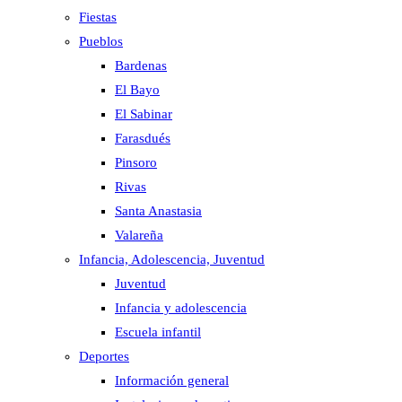
Fiestas
Pueblos
Bardenas
El Bayo
El Sabinar
Farasdués
Pinsoro
Rivas
Santa Anastasia
Valareña
Infancia, Adolescencia, Juventud
Juventud
Infancia y adolescencia
Escuela infantil
Deportes
Información general