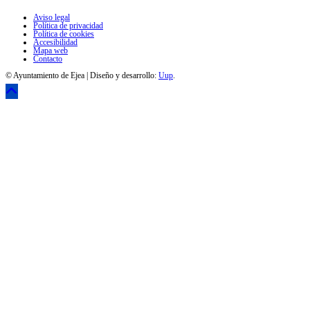
Aviso legal
Política de privacidad
Política de cookies
Accesibilidad
Mapa web
Contacto
© Ayuntamiento de Ejea | Diseño y desarrollo:
Uup
.