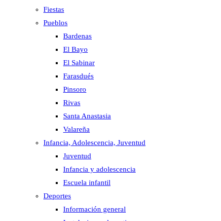
Fiestas
Pueblos
Bardenas
El Bayo
El Sabinar
Farasdués
Pinsoro
Rivas
Santa Anastasia
Valareña
Infancia, Adolescencia, Juventud
Juventud
Infancia y adolescencia
Escuela infantil
Deportes
Información general