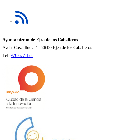
una
Se
nueva
abre
pestaña
en
una
nueva
Ayuntamiento de Ejea de los Caballeros.
pestaña
Avda. Cosculluela 1 -50600 Ejea de los Caballeros.
Tel.
976 677 474