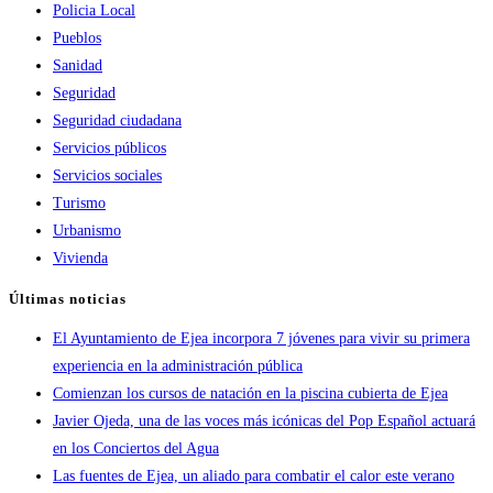
Policia Local
Pueblos
Sanidad
Seguridad
Seguridad ciudadana
Servicios públicos
Servicios sociales
Turismo
Urbanismo
Vivienda
Últimas noticias
El Ayuntamiento de Ejea incorpora 7 jóvenes para vivir su primera
experiencia en la administración pública
Comienzan los cursos de natación en la piscina cubierta de Ejea
Javier Ojeda, una de las voces más icónicas del Pop Español actuará
en los Conciertos del Agua
Las fuentes de Ejea, un aliado para combatir el calor este verano