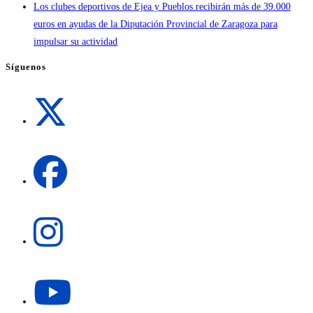
Los clubes deportivos de Ejea y Pueblos recibirán más de 39.000
euros en ayudas de la Diputación Provincial de Zaragoza para
impulsar su actividad
Síguenos
Se
abre
en
una
Se
nueva
abre
pestaña
en
una
Se
nueva
abre
pestaña
en
una
Se
nueva
abre
pestaña
en