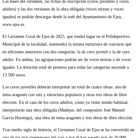
Las bases del certamen, las fichas de inscripción (coros juveniles y coros
adultos) y las dos versiones de la obra obligada (voces mixtas y voces
iguales) se podrán descargar desde la web del Ayuntamiento de Ejea,
www.ejea.es.
El Certamen Coral de Ejea de 2025, que tendrá lugar en el Polideportivo
Municipal de la localidad, mantendrá la misma estructura de concurso que
en ediciones anteriores con dos categorías: la de coro juvenil y la de coro
adulto. En ambas, las agrupaciones podrán ser de voces mixtas o de voces
iguales. La dotación total de premios para todas las categorías asciende a
13.500 euros.
Los coros juveniles deberán interpretar un total de cuatro obras: una de
tema aragonés con raíz y estructura populares y otras tres obras de libre
elección. En el caso de los coros adultos, como ya viene siendo habitual,
interpretarán una obra obligada (Madejas, del compositor José Manuel
García Hormigo), una obra de tema aragonés y tres obras de libre elección.
Tras medio siglo de historia, el Certamen Coral de Ejea se ha convertido en
uno de los más prestigiosos del país y por él han pasado más de 20.000