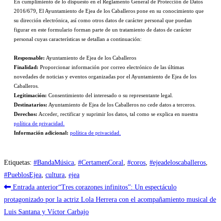
En cumplimiento de lo dispuesto en el Reglamento General de Protección de Datos
2016/679, El Ayuntamiento de Ejea de los Caballeros pone en su conocimiento que
su dirección electrónica, así como otros datos de carácter personal que puedan
figurar en este formulario forman parte de un tratamiento de datos de carácter
personal cuyas características se detallan a continuación:
Responsable:
Ayuntamiento de Ejea de los Caballeros
Finalidad:
Proporcionar información por correo electrónico de las últimas
novedades de noticias y eventos organizadas por el Ayuntamiento de Ejea de los
Caballeros.
Legitimación:
Consentimiento del interesado o su representante legal.
Destinatarios:
Ayuntamiento de Ejea de los Caballeros no cede datos a terceros.
Derechos:
Acceder, rectificar y suprimir los datos, tal como se explica en nuestra
política de privacidad.
Información adicional:
política de privacidad.
Etiquetas
:
#BandaMúsica
,
#CertamenCoral
,
#coros
,
#ejeadeloscaballeros
,
#PueblosEjea
,
cultura
,
ejea
Leer
Entrada anterior
“Tres corazones infinitos”: Un espectáculo
más
protagonizado por la actriz Lola Herrera con el acompañamiento musical de
Luis Santana y Víctor Carbajo
artículos