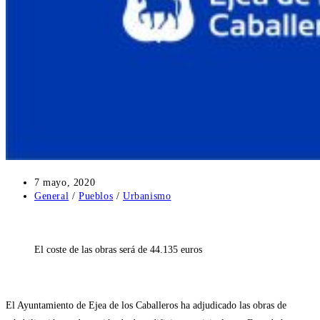
Publicación
7 mayo, 2020
de
Categoría
General
/
Pueblos
/
Urbanismo
la
de
entrada:
la
entrada:
El coste de las obras será de 44.135 euros
El Ayuntamiento de Ejea de los Caballeros ha adjudicado las obras de