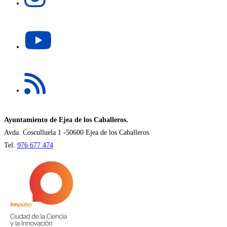
pestaña
en
una
Se
nueva
abre
pestaña
en
una
Se
nueva
abre
pestaña
en
una
nueva
Ayuntamiento de Ejea de los Caballeros.
pestaña
Avda. Cosculluela 1 -50600 Ejea de los Caballeros.
Tel.
976 677 474