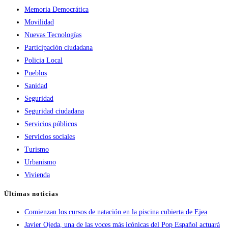
Memoria Democrática
Movilidad
Nuevas Tecnologías
Participación ciudadana
Policia Local
Pueblos
Sanidad
Seguridad
Seguridad ciudadana
Servicios públicos
Servicios sociales
Turismo
Urbanismo
Vivienda
Últimas noticias
Comienzan los cursos de natación en la piscina cubierta de Ejea
Javier Ojeda, una de las voces más icónicas del Pop Español actuará