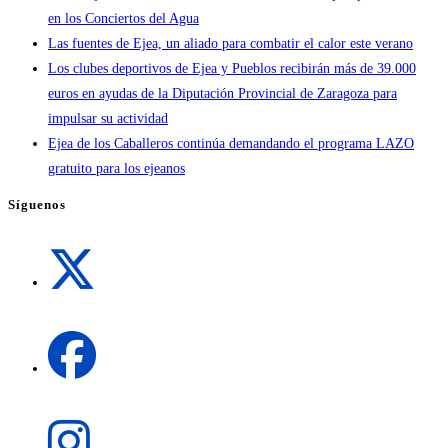
en los Conciertos del Agua
Las fuentes de Ejea, un aliado para combatir el calor este verano
Los clubes deportivos de Ejea y Pueblos recibirán más de 39.000
euros en ayudas de la Diputación Provincial de Zaragoza para
impulsar su actividad
Ejea de los Caballeros continúa demandando el programa LAZO
gratuito para los ejeanos
Síguenos
Se
abre
en
una
Se
nueva
abre
pestaña
en
una
Se
nueva
abre