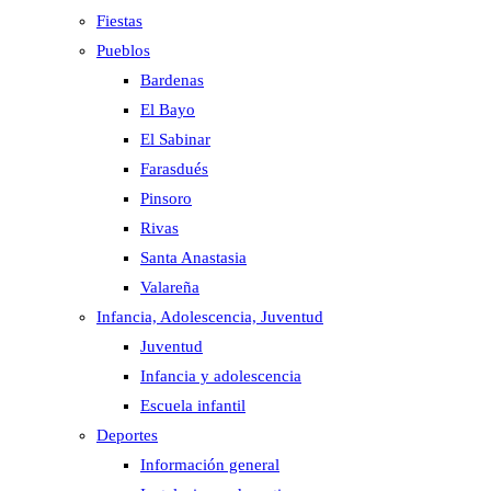
Fiestas
Pueblos
Bardenas
El Bayo
El Sabinar
Farasdués
Pinsoro
Rivas
Santa Anastasia
Valareña
Infancia, Adolescencia, Juventud
Juventud
Infancia y adolescencia
Escuela infantil
Deportes
Información general