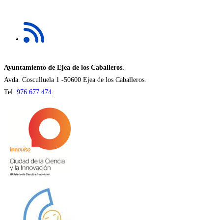
en
una
Se
nueva
abre
pestaña
en
una
nueva
Ayuntamiento de Ejea de los Caballeros.
pestaña
Avda. Cosculluela 1 -50600 Ejea de los Caballeros.
Tel.
976 677 474