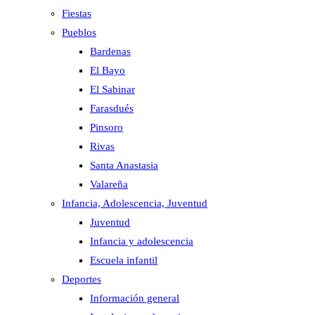
Fiestas
Pueblos
Bardenas
El Bayo
El Sabinar
Farasdués
Pinsoro
Rivas
Santa Anastasia
Valareña
Infancia, Adolescencia, Juventud
Juventud
Infancia y adolescencia
Escuela infantil
Deportes
Información general