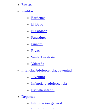
Fiestas
Pueblos
Bardenas
El Bayo
El Sabinar
Farasdués
Pinsoro
Rivas
Santa Anastasia
Valareña
Infancia, Adolescencia, Juventud
Juventud
Infancia y adolescencia
Escuela infantil
Deportes
Información general