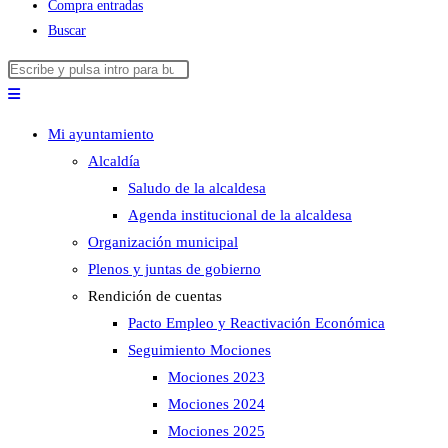
Compra entradas
Buscar
Buscar
Pulsa
en
Escape
esta
para
Mi ayuntamiento
web
cerrar
Alcaldía
el
Saludo de la alcaldesa
panel
Agenda institucional de la alcaldesa
de
Organización municipal
búsqueda.
Plenos y juntas de gobierno
Rendición de cuentas
Pacto Empleo y Reactivación Económica
Seguimiento Mociones
Mociones 2023
Mociones 2024
Mociones 2025