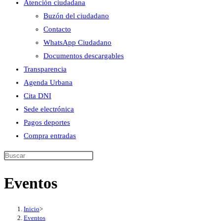
Atención ciudadana
Buzón del ciudadano
Contacto
WhatsApp Ciudadano
Documentos descargables
Transparencia
Agenda Urbana
Cita DNI
Sede electrónica
Pagos deportes
Compra entradas
Buscar
en
Eventos
esta
web
Inicio
>
Eventos