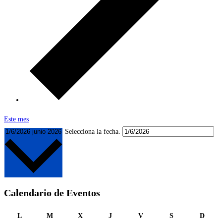
Este mes
1/6/2026
junio 2026
Selecciona la fecha.
Calendario de Eventos
lunes
martes
miércoles
jueves
viernes
sábado
domi
L
M
X
J
V
S
D