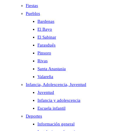
Fiestas
Pueblos
Bardenas
El Bayo
El Sabinar
Farasdués
Pinsoro
Rivas
Santa Anastasia
Valareña
Infancia, Adolescencia, Juventud
Juventud
Infancia y adolescencia
Escuela infantil
Deportes
Información general