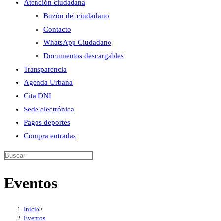
Atención ciudadana
Buzón del ciudadano
Contacto
WhatsApp Ciudadano
Documentos descargables
Transparencia
Agenda Urbana
Cita DNI
Sede electrónica
Pagos deportes
Compra entradas
Buscar
en
Eventos
esta
web
Inicio
>
Eventos