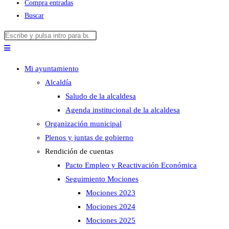
Compra entradas
Buscar
Buscar
Pulsa
en
Escape
esta
para
Mi ayuntamiento
web
cerrar
Alcaldía
el
Saludo de la alcaldesa
panel
Agenda institucional de la alcaldesa
de
Organización municipal
búsqueda.
Plenos y juntas de gobierno
Rendición de cuentas
Pacto Empleo y Reactivación Económica
Seguimiento Mociones
Mociones 2023
Mociones 2024
Mociones 2025