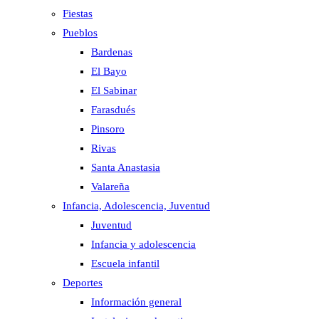
Fiestas
Pueblos
Bardenas
El Bayo
El Sabinar
Farasdués
Pinsoro
Rivas
Santa Anastasia
Valareña
Infancia, Adolescencia, Juventud
Juventud
Infancia y adolescencia
Escuela infantil
Deportes
Información general