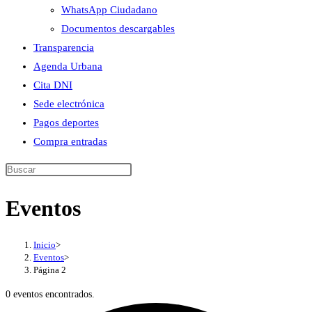
WhatsApp Ciudadano
Documentos descargables
Transparencia
Agenda Urbana
Cita DNI
Sede electrónica
Pagos deportes
Compra entradas
Buscar
en
Eventos
esta
web
Inicio
>
Eventos
>
Página 2
0 eventos encontrados.