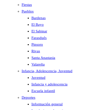
Fiestas
Pueblos
Bardenas
El Bayo
El Sabinar
Farasdués
Pinsoro
Rivas
Santa Anastasia
Valareña
Infancia, Adolescencia, Juventud
Juventud
Infancia y adolescencia
Escuela infantil
Deportes
Información general