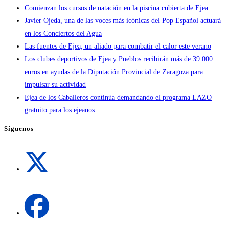
Comienzan los cursos de natación en la piscina cubierta de Ejea
Javier Ojeda, una de las voces más icónicas del Pop Español actuará
en los Conciertos del Agua
Las fuentes de Ejea, un aliado para combatir el calor este verano
Los clubes deportivos de Ejea y Pueblos recibirán más de 39.000
euros en ayudas de la Diputación Provincial de Zaragoza para
impulsar su actividad
Ejea de los Caballeros continúa demandando el programa LAZO
gratuito para los ejeanos
Síguenos
Se
abre
en
una
Se
nueva
abre
pestaña
en