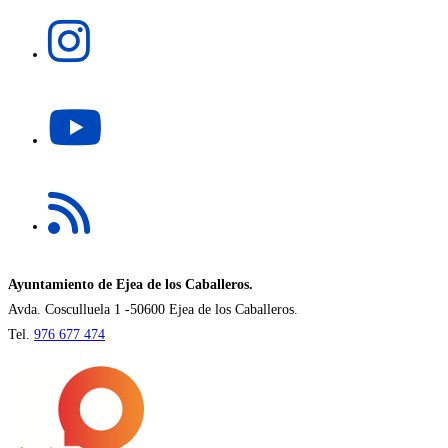
una
Se
nueva
abre
pestaña
en
una
Se
nueva
abre
pestaña
en
una
Se
nueva
abre
pestaña
en
una
nueva
Ayuntamiento de Ejea de los Caballeros.
pestaña
Avda. Cosculluela 1 -50600 Ejea de los Caballeros.
Tel.
976 677 474