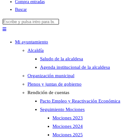
Compra entradas
Buscar
Buscar
Pulsa
en
Escape
esta
para
Mi ayuntamiento
web
cerrar
Alcaldía
el
Saludo de la alcaldesa
panel
Agenda institucional de la alcaldesa
de
Organización municipal
búsqueda.
Plenos y juntas de gobierno
Rendición de cuentas
Pacto Empleo y Reactivación Económica
Seguimiento Mociones
Mociones 2023
Mociones 2024
Mociones 2025