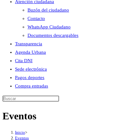
Atención ciudadana
Buzón del ciudadano
Contacto
WhatsApp Ciudadano
Documentos descargables
Transparencia
Agenda Urbana
Cita DNI
Sede electrónica
Pagos deportes
Compra entradas
Buscar
en
Eventos
esta
web
Inicio
>
Eventos