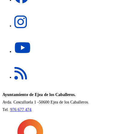
en
una
Se
nueva
abre
pestaña
en
una
Se
nueva
abre
pestaña
en
una
Se
nueva
abre
pestaña
en
una
nueva
Ayuntamiento de Ejea de los Caballeros.
pestaña
Avda. Cosculluela 1 -50600 Ejea de los Caballeros.
Tel.
976 677 474