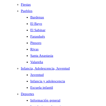
Fiestas
Pueblos
Bardenas
El Bayo
El Sabinar
Farasdués
Pinsoro
Rivas
Santa Anastasia
Valareña
Infancia, Adolescencia, Juventud
Juventud
Infancia y adolescencia
Escuela infantil
Deportes
Información general