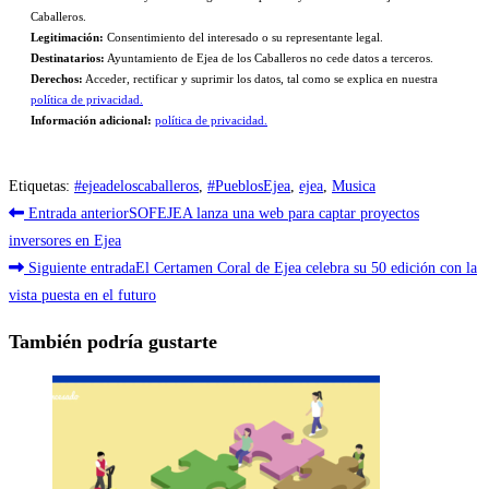
Caballeros.
Legitimación:
Consentimiento del interesado o su representante legal.
Destinatarios:
Ayuntamiento de Ejea de los Caballeros no cede datos a terceros.
Derechos:
Acceder, rectificar y suprimir los datos, tal como se explica en nuestra
política de privacidad.
Información adicional:
política de privacidad.
Etiquetas
:
#ejeadeloscaballeros
,
#PueblosEjea
,
ejea
,
Musica
Leer
Entrada anterior
SOFEJEA lanza una web para captar proyectos
más
inversores en Ejea
Siguiente entrada
El Certamen Coral de Ejea celebra su 50 edición con la
artículos
vista puesta en el futuro
También podría gustarte