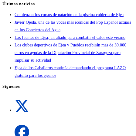
Últimas noticias
Comienzan los cursos de natación en la piscina cubierta de Ejea
Javier Ojeda, una de las voces más icónicas del Pop Español actuará
en los Conciertos del Agua
Las fuentes de Ejea, un aliado para combatir el calor este verano
Los clubes deportivos de Ejea y Pueblos recibirán más de 39.000
euros en ayudas de la Diputación Provincial de Zaragoza para
impulsar su actividad
Ejea de los Caballeros continúa demandando el programa LAZO
gratuito para los ejeanos
Síguenos
Se
abre
en
una
Se
nueva
abre
pestaña