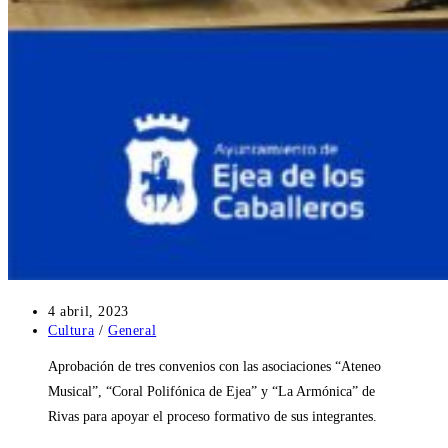
Publicación
4 abril, 2023
de
Categoría
Cultura
/
General
la
de
Aprobación de tres convenios con las asociaciones “Ateneo
entrada:
la
entrada:
Musical”, “Coral Polifónica de Ejea” y “La Armónica” de
Rivas para apoyar el proceso formativo de sus integrantes.