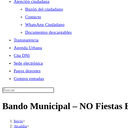
Atención ciudadana
Buzón del ciudadano
Contacto
WhatsApp Ciudadano
Documentos descargables
Transparencia
Agenda Urbana
Cita DNI
Sede electrónica
Pagos deportes
Compra entradas
Buscar
en
Bando Municipal – NO Fiestas 
esta
web
Inicio
>
Alcaldía
>