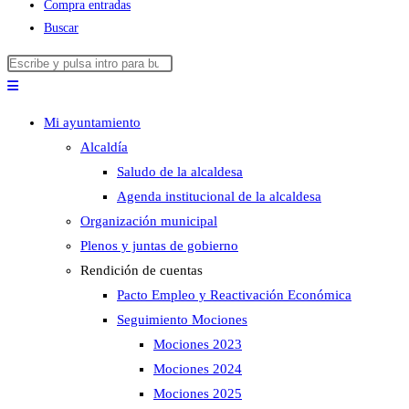
Compra entradas
Buscar
Buscar
Pulsa
en
Escape
esta
para
Mi ayuntamiento
web
cerrar
Alcaldía
el
Saludo de la alcaldesa
panel
Agenda institucional de la alcaldesa
de
Organización municipal
búsqueda.
Plenos y juntas de gobierno
Rendición de cuentas
Pacto Empleo y Reactivación Económica
Seguimiento Mociones
Mociones 2023
Mociones 2024
Mociones 2025