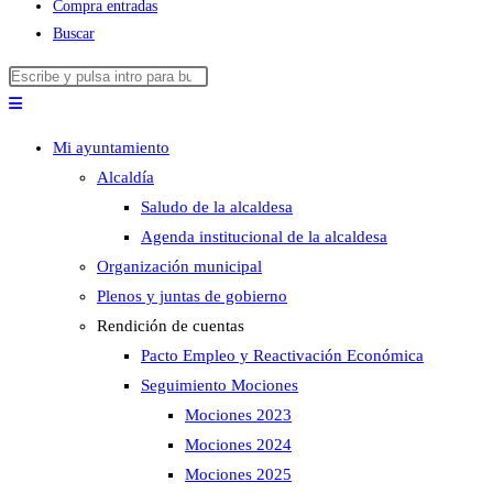
Compra entradas
Buscar
Buscar
Pulsa
en
Escape
esta
para
Mi ayuntamiento
web
cerrar
Alcaldía
el
Saludo de la alcaldesa
panel
Agenda institucional de la alcaldesa
de
Organización municipal
búsqueda.
Plenos y juntas de gobierno
Rendición de cuentas
Pacto Empleo y Reactivación Económica
Seguimiento Mociones
Mociones 2023
Mociones 2024
Mociones 2025