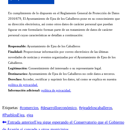
En cumplimiento de lo dispuesto en el Reglamento General de Protección de Datos
2016/679, El Ayuntamiento de Ejea de los Caballeros pone en su conocimiento que
su dirección electrónica, así como otros datos de carácter personal que puedan
figurar en este formulario forman parte de un tratamiento de datos de carácter
personal cuyas características se detallan a continuación:
Responsable:
Ayuntamiento de Ejea de los Caballeros
Finalidad:
Proporcionar información por correo electrónico de las últimas
novedades de noticias y eventos organizadas por el Ayuntamiento de Ejea de los
Caballeros.
Legitimación:
Consentimiento del interesado o su representante legal.
Destinatarios:
Ayuntamiento de Ejea de los Caballeros no cede datos a terceros.
Derechos:
Acceder, rectificar y suprimir los datos, tal como se explica en nuestra
política de privacidad.
Información adicional:
política de privacidad.
Etiquetas
:
#comercios
,
#desarrolloeconómico
,
#ejeadeloscaballeros
,
#PueblosEjea
,
ejea
Leer
Entrada anterior
Ejea sigue esperando el Conservatorio que el Gobierno
de Aragón sí concede a otros municipios