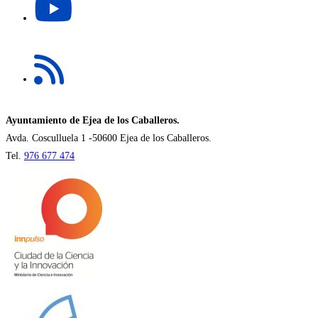
abre
pestaña
en
una
Se
nueva
abre
pestaña
en
una
nueva
Ayuntamiento de Ejea de los Caballeros.
pestaña
Avda. Cosculluela 1 -50600 Ejea de los Caballeros.
Tel.
976 677 474