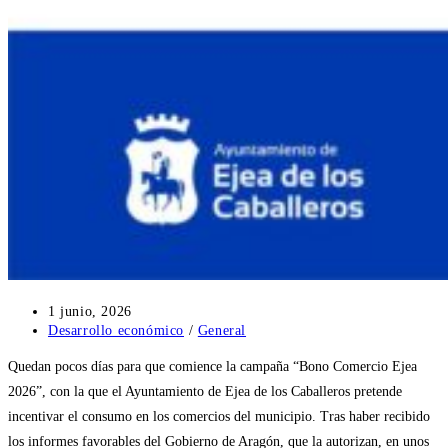
Publicación
1 junio, 2026
de
Categoría
Desarrollo económico
/
General
la
de
Quedan pocos días para que comience la campaña “Bono Comercio Ejea
entrada:
la
entrada:
2026”, con la que el Ayuntamiento de Ejea de los Caballeros pretende
incentivar el consumo en los comercios del municipio. Tras haber recibido
los informes favorables del Gobierno de Aragón, que la autorizan, en unos