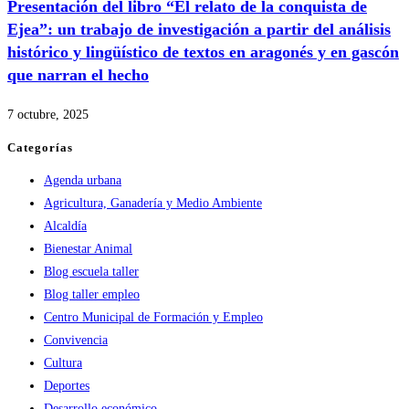
Presentación del libro “El relato de la conquista de
Ejea”: un trabajo de investigación a partir del análisis
histórico y lingüístico de textos en aragonés y en gascón
que narran el hecho
7 octubre, 2025
Categorías
Agenda urbana
Agricultura, Ganadería y Medio Ambiente
Alcaldía
Bienestar Animal
Blog escuela taller
Blog taller empleo
Centro Municipal de Formación y Empleo
Convivencia
Cultura
Deportes
Desarrollo económico