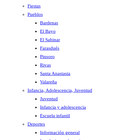
Fiestas
Pueblos
Bardenas
El Bayo
El Sabinar
Farasdués
Pinsoro
Rivas
Santa Anastasia
Valareña
Infancia, Adolescencia, Juventud
Juventud
Infancia y adolescencia
Escuela infantil
Deportes
Información general