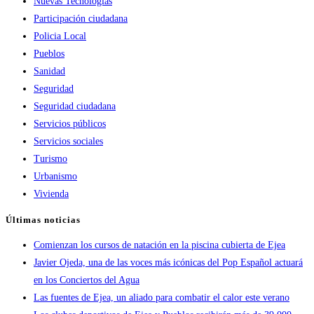
Nuevas Tecnologías
Participación ciudadana
Policia Local
Pueblos
Sanidad
Seguridad
Seguridad ciudadana
Servicios públicos
Servicios sociales
Turismo
Urbanismo
Vivienda
Últimas noticias
Comienzan los cursos de natación en la piscina cubierta de Ejea
Javier Ojeda, una de las voces más icónicas del Pop Español actuará
en los Conciertos del Agua
Las fuentes de Ejea, un aliado para combatir el calor este verano