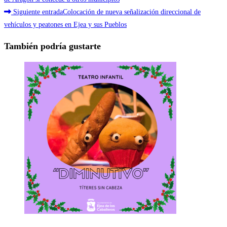
más
Siguiente entrada
Colocación de nueva señalización direccional de
artículos
vehículos y peatones en Ejea y sus Pueblos
También podría gustarte