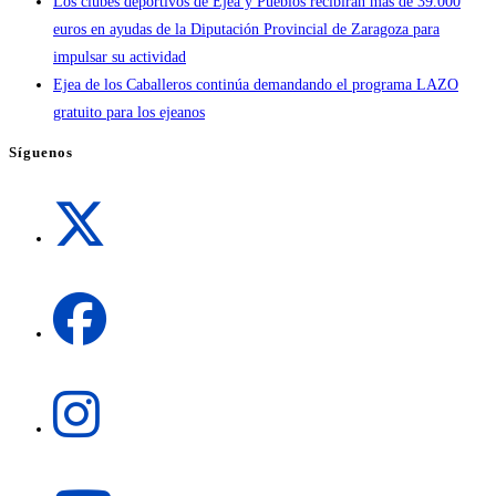
Los clubes deportivos de Ejea y Pueblos recibirán más de 39.000
euros en ayudas de la Diputación Provincial de Zaragoza para
impulsar su actividad
Ejea de los Caballeros continúa demandando el programa LAZO
gratuito para los ejeanos
Síguenos
Se
abre
en
una
Se
nueva
abre
pestaña
en
una
Se
nueva
abre
pestaña
en
una
Se
nueva