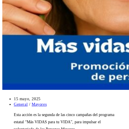
Publicación
15 mayo, 2025
de
Categoría
General
/
Mayores
la
de
Esta acción es la segunda de las cinco campañas del programa
entrada:
la
entrada:
estatal “Más VIDAS para tu VIDA”, para impulsar el