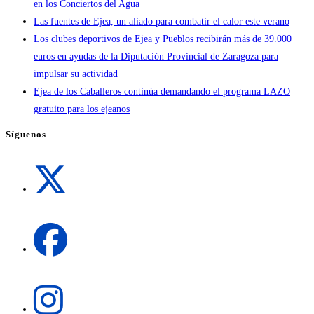
en los Conciertos del Agua
Las fuentes de Ejea, un aliado para combatir el calor este verano
Los clubes deportivos de Ejea y Pueblos recibirán más de 39.000
euros en ayudas de la Diputación Provincial de Zaragoza para
impulsar su actividad
Ejea de los Caballeros continúa demandando el programa LAZO
gratuito para los ejeanos
Síguenos
Se
abre
en
una
Se
nueva
abre
pestaña
en
una
Se
nueva
abre
pestaña