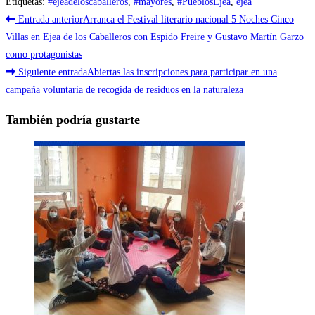
Etiquetas
:
#ejeadeloscaballeros
,
#mayores
,
#PueblosEjea
,
ejea
Leer
Entrada anterior
Arranca el Festival literario nacional 5 Noches Cinco
más
Villas en Ejea de los Caballeros con Espido Freire y Gustavo Martín Garzo
como protagonistas
artículos
Siguiente entrada
Abiertas las inscripciones para participar en una
campaña voluntaria de recogida de residuos en la naturaleza
También podría gustarte