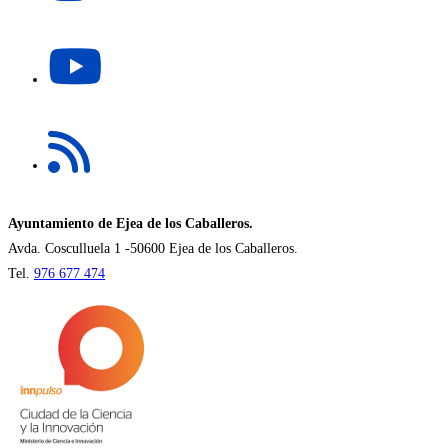
en
una
Se
nueva
abre
pestaña
en
una
Se
nueva
abre
pestaña
en
una
nueva
Ayuntamiento de Ejea de los Caballeros.
pestaña
Avda. Cosculluela 1 -50600 Ejea de los Caballeros.
Tel.
976 677 474