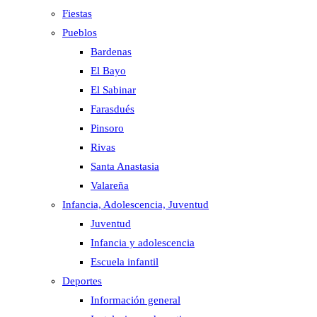
Fiestas
Pueblos
Bardenas
El Bayo
El Sabinar
Farasdués
Pinsoro
Rivas
Santa Anastasia
Valareña
Infancia, Adolescencia, Juventud
Juventud
Infancia y adolescencia
Escuela infantil
Deportes
Información general