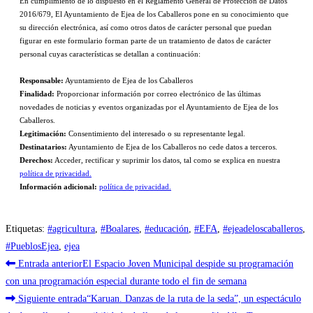
En cumplimiento de lo dispuesto en el Reglamento General de Protección de Datos
2016/679, El Ayuntamiento de Ejea de los Caballeros pone en su conocimiento que
su dirección electrónica, así como otros datos de carácter personal que puedan
figurar en este formulario forman parte de un tratamiento de datos de carácter
personal cuyas características se detallan a continuación:
Responsable:
Ayuntamiento de Ejea de los Caballeros
Finalidad:
Proporcionar información por correo electrónico de las últimas
novedades de noticias y eventos organizadas por el Ayuntamiento de Ejea de los
Caballeros.
Legitimación:
Consentimiento del interesado o su representante legal.
Destinatarios:
Ayuntamiento de Ejea de los Caballeros no cede datos a terceros.
Derechos:
Acceder, rectificar y suprimir los datos, tal como se explica en nuestra
política de privacidad.
Información adicional:
política de privacidad.
Etiquetas
:
#agricultura
,
#Boalares
,
#educación
,
#EFA
,
#ejeadeloscaballeros
,
#PueblosEjea
,
ejea
Leer
Entrada anterior
El Espacio Joven Municipal despide su programación
más
con una programación especial durante todo el fin de semana
Siguiente entrada
“Karuan. Danzas de la ruta de la seda”, un espectáculo
artículos