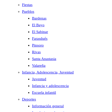
Fiestas
Pueblos
Bardenas
El Bayo
El Sabinar
Farasdués
Pinsoro
Rivas
Santa Anastasia
Valareña
Infancia, Adolescencia, Juventud
Juventud
Infancia y adolescencia
Escuela infantil
Deportes
Información general