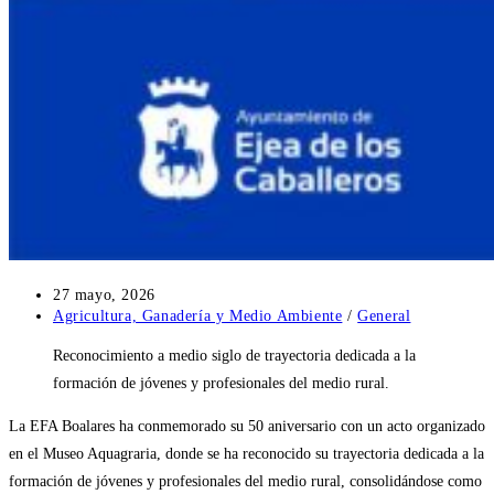
Publicación
27 mayo, 2026
de
Categoría
Agricultura, Ganadería y Medio Ambiente
/
General
la
de
Reconocimiento a medio siglo de trayectoria dedicada a la
entrada:
la
entrada:
formación de jóvenes y profesionales del medio rural.
La EFA Boalares ha conmemorado su 50 aniversario con un acto organizado
en el Museo Aquagraria, donde se ha reconocido su trayectoria dedicada a la
formación de jóvenes y profesionales del medio rural, consolidándose como