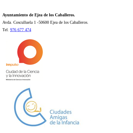
una
nueva
Ayuntamiento de Ejea de los Caballeros.
pestaña
Avda. Cosculluela 1 -50600 Ejea de los Caballeros.
Tel.
976 677 474