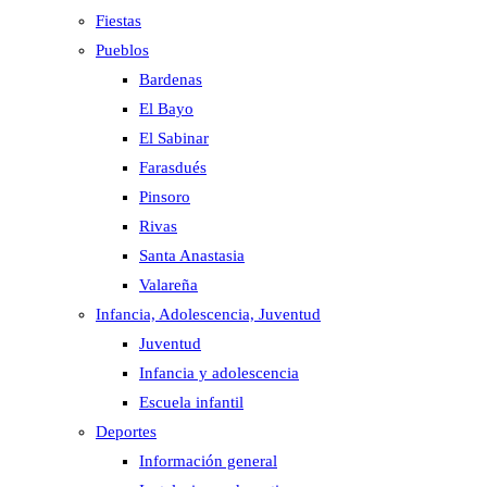
Fiestas
Pueblos
Bardenas
El Bayo
El Sabinar
Farasdués
Pinsoro
Rivas
Santa Anastasia
Valareña
Infancia, Adolescencia, Juventud
Juventud
Infancia y adolescencia
Escuela infantil
Deportes
Información general