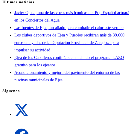
Últimas noticias
Javier Ojeda, una de las voces más icónicas del Pop Español actuará
en los Conciertos del Agua
Las fuentes de Ejea, un aliado para combatir el calor este verano
Los clubes deportivos de Ejea y Pueblos recibirán más de 39.000
euros en ayudas de la Diputación Provincial de Zaragoza para
impulsar su actividad
Ejea de los Caballeros continúa demandando el programa LAZO
gratuito para los ejeanos
Acondicionamiento y mejora del pavimento del entorno de las
piscinas municipales de Ejea
Síguenos
Se
abre
en
una
Se
nueva