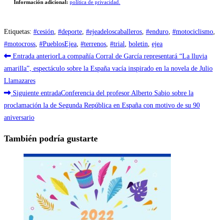
Información adicional:
política de privacidad.
Etiquetas
:
#cesión
,
#deporte
,
#ejeadeloscaballeros
,
#enduro
,
#motociclismo
,
#motocross
,
#PueblosEjea
,
#terrenos
,
#trial
,
boletin
,
ejea
Leer
Entrada anterior
La compañía Corral de García representará “La lluvia
más
amarilla”, espectáculo sobre la España vacía inspirado en la novela de Julio
Llamazares
artículos
Siguiente entrada
Conferencia del profesor Alberto Sabio sobre la
proclamación la de Segunda República en España con motivo de su 90
aniversario
También podría gustarte