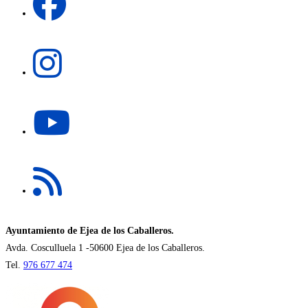
abre
pestaña
en
una
Se
nueva
abre
pestaña
en
una
Se
nueva
abre
pestaña
en
una
Se
nueva
abre
pestaña
en
una
nueva
Ayuntamiento de Ejea de los Caballeros.
pestaña
Avda. Cosculluela 1 -50600 Ejea de los Caballeros.
Tel.
976 677 474