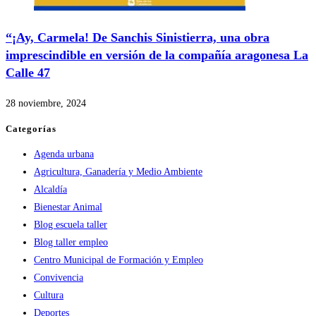
“¡Ay, Carmela! De Sanchis Sinistierra, una obra
imprescindible en versión de la compañía aragonesa La
Calle 47
28 noviembre, 2024
Categorías
Agenda urbana
Agricultura, Ganadería y Medio Ambiente
Alcaldía
Bienestar Animal
Blog escuela taller
Blog taller empleo
Centro Municipal de Formación y Empleo
Convivencia
Cultura
Deportes