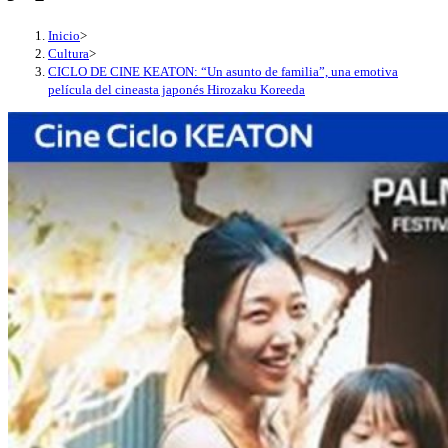
Inicio
>
Cultura
>
CICLO DE CINE KEATON: “Un asunto de familia”, una emotiva
película del cineasta japonés Hirozaku Koreeda