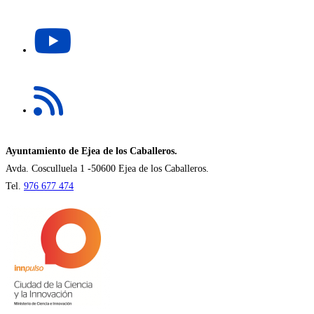
una
Se
nueva
abre
pestaña
en
una
Se
nueva
abre
pestaña
en
una
nueva
Ayuntamiento de Ejea de los Caballeros.
pestaña
Avda. Cosculluela 1 -50600 Ejea de los Caballeros.
Tel.
976 677 474