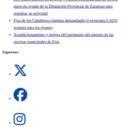
euros en ayudas de la Diputación Provincial de Zaragoza para
impulsar su actividad
Ejea de los Caballeros continúa demandando el programa LAZO
gratuito para los ejeanos
Acondicionamiento y mejora del pavimento del entorno de las
piscinas municipales de Ejea
Síguenos
Se
abre
en
una
Se
nueva
abre
pestaña
en
una
Se
nueva
abre
pestaña
en