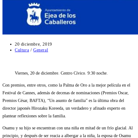
Publicación
20 diciembre, 2019
de
Categoría
Cultura
/
General
la
de
entrada:
la
entrada:
Viernes, 20 de diciembre. Centro Cívico. 9:30 noche.
Con premios, entre otros, como la Palma de Oro a la mejor película en el
Festival de Cannes, además de decenas de nominaciones (Premios Oscar,
Premios César, BAFTA), “Un asunto de familia” es la última obra del
director japonés Hirozaku Koreeda, un verdadero y afinado experto en
plantear reflexiones sobre la familia.
Osamu y su hijo se encuentran con una niña en mitad de un frío glacial. Al
principio, y después de ser reacia a albergar a la niña, la esposa de Osamu