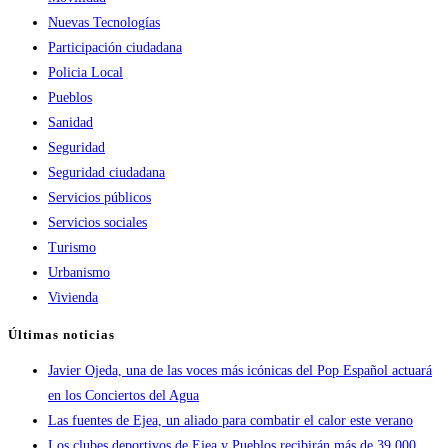
Nuevas Tecnologías
Participación ciudadana
Policia Local
Pueblos
Sanidad
Seguridad
Seguridad ciudadana
Servicios públicos
Servicios sociales
Turismo
Urbanismo
Vivienda
Últimas noticias
Javier Ojeda, una de las voces más icónicas del Pop Español actuará
en los Conciertos del Agua
Las fuentes de Ejea, un aliado para combatir el calor este verano
Los clubes deportivos de Ejea y Pueblos recibirán más de 39.000