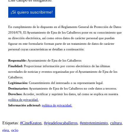
Este campo es obligatorio.
En cumplimiento de lo dispuesto en el Reglamento General de Protección de Datos
2016/679, El Ayuntamiento de Ejea de los Caballeros pone en su conocimiento que
su dirección electrónica, así como otros datos de carácter personal que puedan
figurar en este formulario forman parte de un tratamiento de datos de carácter
personal cuyas características se detallan a continuación:
Responsable:
Ayuntamiento de Ejea de los Caballeros
Finalidad:
Proporcionar información por correo electrónico de las últimas
novedades de noticias y eventos organizadas por el Ayuntamiento de Ejea de los
Caballeros.
Legitimación:
Consentimiento del interesado o su representante legal.
Destinatarios:
Ayuntamiento de Ejea de los Caballeros no cede datos a terceros.
Derechos:
Acceder, rectificar y suprimir los datos, tal como se explica en nuestra
política de privacidad.
Información adicional:
política de privacidad.
Etiquetas
:
#CineKeaton
,
#ejeadeloscaballeros
,
#entretenimiento
,
cultura
,
ejea
,
ocio