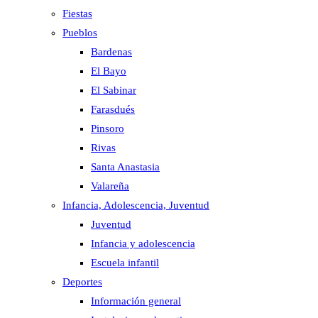
Fiestas
Pueblos
Bardenas
El Bayo
El Sabinar
Farasdués
Pinsoro
Rivas
Santa Anastasia
Valareña
Infancia, Adolescencia, Juventud
Juventud
Infancia y adolescencia
Escuela infantil
Deportes
Información general