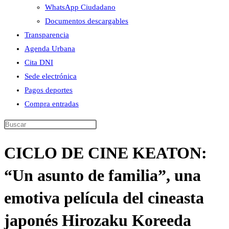
WhatsApp Ciudadano
Documentos descargables
Transparencia
Agenda Urbana
Cita DNI
Sede electrónica
Pagos deportes
Compra entradas
Buscar
en
CICLO DE CINE KEATON:
esta
web
“Un asunto de familia”, una
emotiva película del cineasta
japonés Hirozaku Koreeda