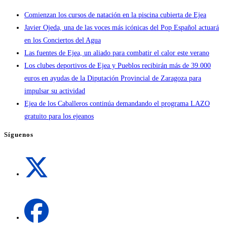
Comienzan los cursos de natación en la piscina cubierta de Ejea
Javier Ojeda, una de las voces más icónicas del Pop Español actuará
en los Conciertos del Agua
Las fuentes de Ejea, un aliado para combatir el calor este verano
Los clubes deportivos de Ejea y Pueblos recibirán más de 39.000
euros en ayudas de la Diputación Provincial de Zaragoza para
impulsar su actividad
Ejea de los Caballeros continúa demandando el programa LAZO
gratuito para los ejeanos
Síguenos
Se
abre
en
una
Se
nueva
abre
pestaña
en