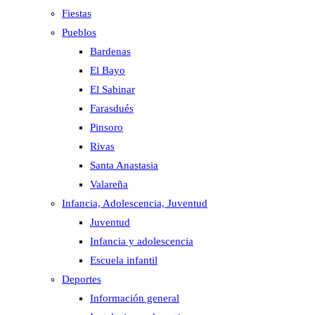
Fiestas
Pueblos
Bardenas
El Bayo
El Sabinar
Farasdués
Pinsoro
Rivas
Santa Anastasia
Valareña
Infancia, Adolescencia, Juventud
Juventud
Infancia y adolescencia
Escuela infantil
Deportes
Información general