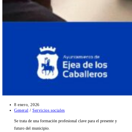
Publicación
8 enero, 2026
de
Categoría
General
/
Servicios sociales
la
de
Se trata de una formación profesional clave para el presente y
entrada:
la
entrada:
futuro del municipio.