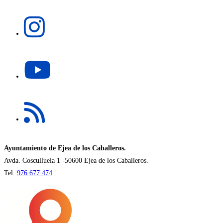
una
Se
nueva
abre
pestaña
en
una
Se
nueva
abre
pestaña
en
una
Se
nueva
abre
pestaña
en
una
nueva
Ayuntamiento de Ejea de los Caballeros.
pestaña
Avda. Cosculluela 1 -50600 Ejea de los Caballeros.
Tel.
976 677 474