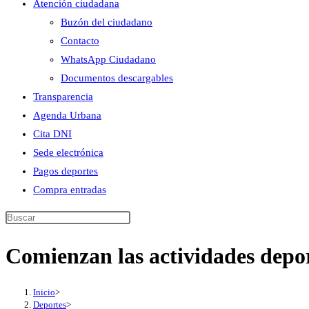
Atención ciudadana
Buzón del ciudadano
Contacto
WhatsApp Ciudadano
Documentos descargables
Transparencia
Agenda Urbana
Cita DNI
Sede electrónica
Pagos deportes
Compra entradas
Buscar
en
Comienzan las actividades depor
esta
web
Inicio
>
Deportes
>