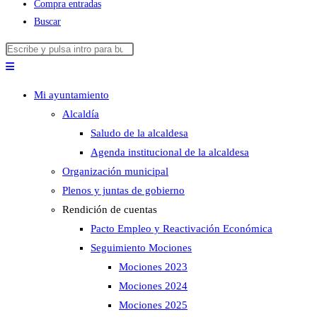
Compra entradas
Buscar
Buscar
Pulsa
en
Escape
esta
para
Mi ayuntamiento
web
cerrar
Alcaldía
el
Saludo de la alcaldesa
panel
Agenda institucional de la alcaldesa
de
Organización municipal
búsqueda.
Plenos y juntas de gobierno
Rendición de cuentas
Pacto Empleo y Reactivación Económica
Seguimiento Mociones
Mociones 2023
Mociones 2024
Mociones 2025