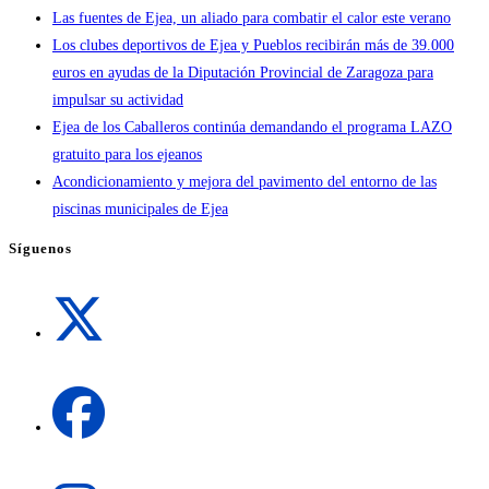
Las fuentes de Ejea, un aliado para combatir el calor este verano
Los clubes deportivos de Ejea y Pueblos recibirán más de 39.000
euros en ayudas de la Diputación Provincial de Zaragoza para
impulsar su actividad
Ejea de los Caballeros continúa demandando el programa LAZO
gratuito para los ejeanos
Acondicionamiento y mejora del pavimento del entorno de las
piscinas municipales de Ejea
Síguenos
Se
abre
en
una
Se
nueva
abre
pestaña
en
una
Se