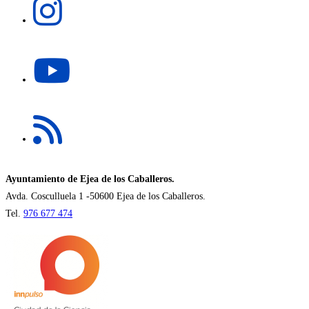
nueva
abre
pestaña
en
una
Se
nueva
abre
pestaña
en
una
Se
nueva
abre
pestaña
en
una
nueva
Ayuntamiento de Ejea de los Caballeros.
pestaña
Avda. Cosculluela 1 -50600 Ejea de los Caballeros.
Tel.
976 677 474