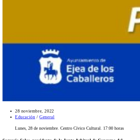
Publicación
28 noviembre, 2022
de
Categoría
Educación
/
General
la
de
Lunes, 28 de noviembre. Centro Cívico Cultural. 17:00 horas
entrada:
la
entrada: