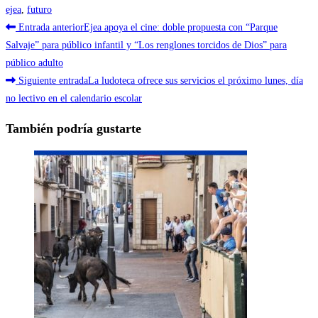
ejea
,
futuro
Leer
Entrada anterior
Ejea apoya el cine: doble propuesta con “Parque
más
Salvaje” para público infantil y “Los renglones torcidos de Dios” para
público adulto
artículos
Siguiente entrada
La ludoteca ofrece sus servicios el próximo lunes, día
no lectivo en el calendario escolar
También podría gustarte