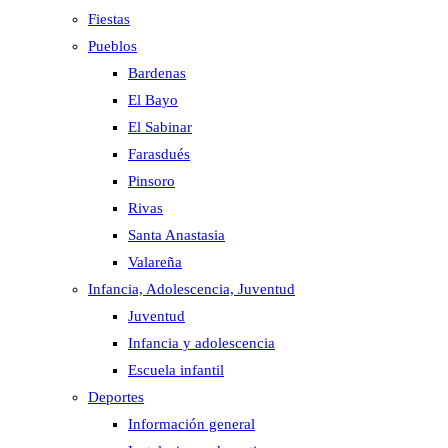
Fiestas
Pueblos
Bardenas
El Bayo
El Sabinar
Farasdués
Pinsoro
Rivas
Santa Anastasia
Valareña
Infancia, Adolescencia, Juventud
Juventud
Infancia y adolescencia
Escuela infantil
Deportes
Información general