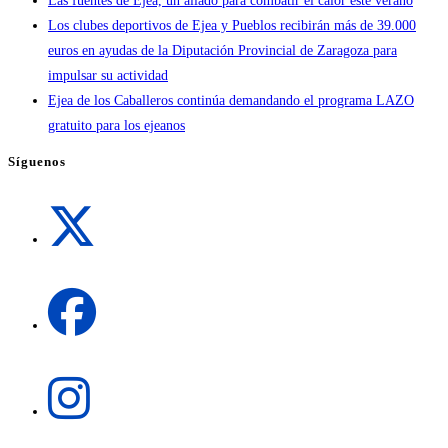
Las fuentes de Ejea, un aliado para combatir el calor este verano
Los clubes deportivos de Ejea y Pueblos recibirán más de 39.000
euros en ayudas de la Diputación Provincial de Zaragoza para
impulsar su actividad
Ejea de los Caballeros continúa demandando el programa LAZO
gratuito para los ejeanos
Síguenos
Se
abre
en
una
Se
nueva
abre
pestaña
en
una
Se
nueva
abre
pestaña
en
una