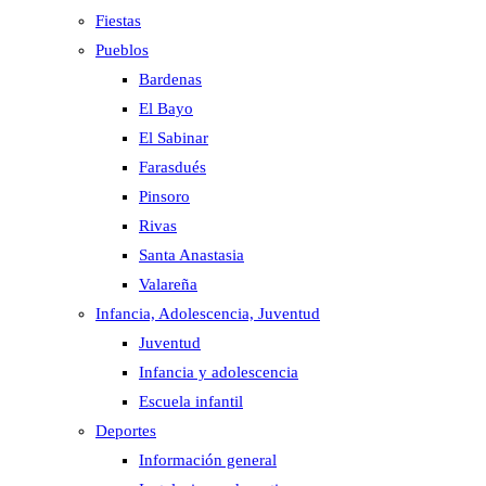
Fiestas
Pueblos
Bardenas
El Bayo
El Sabinar
Farasdués
Pinsoro
Rivas
Santa Anastasia
Valareña
Infancia, Adolescencia, Juventud
Juventud
Infancia y adolescencia
Escuela infantil
Deportes
Información general