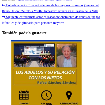
Leer
Entrada anterior
Concierto de una de las mejores orquestas jóvenes del
más
Reino Unido: “Sufflolk Youth Orchestra” actuará en el Teatro de la Villa
Siguiente entrada
Instalación y reacondicionamiento de zonas de juegos
artículos
infantiles y de gimnasio para personas mayores
También podría gustarte