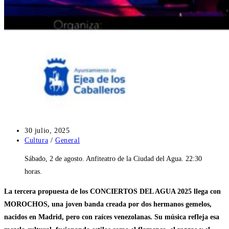
Publicación
30 julio, 2025
de
Categoría
Cultura
/
General
la
de
Sábado, 2 de agosto. Anfiteatro de la Ciudad del Agua. 22:30
entrada:
la
entrada:
horas.
La tercera propuesta de los CONCIERTOS DEL AGUA 2025 llega con
MOROCHOS, una joven banda creada por dos hermanos gemelos,
nacidos en Madrid, pero con raíces venezolanas. Su música refleja esa