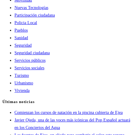
Movilidad
Nuevas Tecnologías
Participación ciudadana
Policia Local
Pueblos
Sanidad
Seguridad
Seguridad ciudadana
Servicios públicos
Servicios sociales
Turismo
Urbanismo
Vivienda
Últimas noticias
Comienzan los cursos de natación en la piscina cubierta de Ejea
Javier Ojeda, una de las voces más icónicas del Pop Español actuará
en los Conciertos del Agua