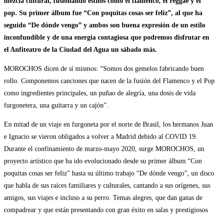
mezcla cultural, fusionando estilos como el flamenco, el reggae y el
pop. Su primer álbum fue “Con poquitas cosas ser feliz”, al que ha
seguido “De dónde vengo” y ambos son buena expresión de un estilo
inconfundible y de una energía contagiosa que podremos disfrutar en
el Anfiteatro de la Ciudad del Agua un sábado más.
MOROCHOS dicen de sí mismos: “Somos dos gemelos fabricando buen
rollo. Componemos canciones que nacen de la fusión del Flamenco y el Pop
como ingredientes principales, un puñao de alegría, una dosis de vida
furgonetera, una guitarra y un cajón”.
En mitad de un viaje en furgoneta por el norte de Brasil, los hermanos Juan
e Ignacio se vieron obligados a volver a Madrid debido al COVID 19.
Durante el confinamiento de marzo-mayo 2020, surge MOROCHOS, un
proyecto artístico que ha ido evolucionado desde su primer álbum “Con
poquitas cosas ser feliz” hasta su último trabajo “De dónde vengo”, un disco
que habla de sus raíces familiares y culturales, cantando a sus orígenes, sus
amigos, sus viajes e incluso a su perro. Temas alegres, que dan ganas de
compadrear y que están presentando con gran éxito en salas y prestigiosos