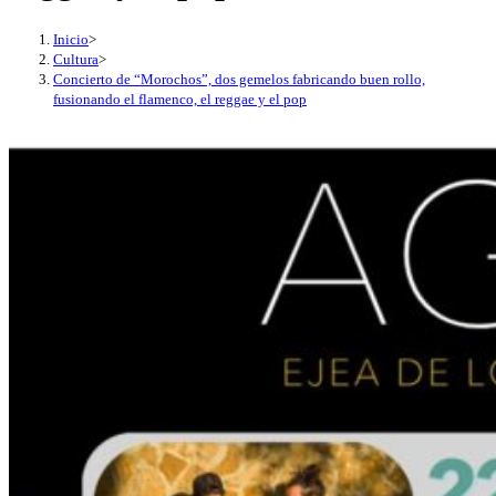
Inicio
>
Cultura
>
Concierto de “Morochos”, dos gemelos fabricando buen rollo,
fusionando el flamenco, el reggae y el pop