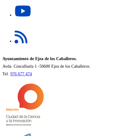
Se
nueva
abre
pestaña
en
una
Se
nueva
abre
pestaña
en
una
nueva
Ayuntamiento de Ejea de los Caballeros.
pestaña
Avda. Cosculluela 1 -50600 Ejea de los Caballeros.
Tel.
976 677 474