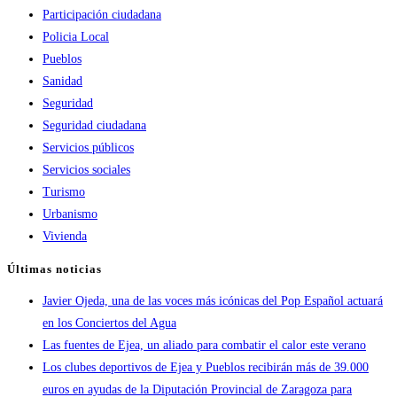
Participación ciudadana
Policia Local
Pueblos
Sanidad
Seguridad
Seguridad ciudadana
Servicios públicos
Servicios sociales
Turismo
Urbanismo
Vivienda
Últimas noticias
Javier Ojeda, una de las voces más icónicas del Pop Español actuará
en los Conciertos del Agua
Las fuentes de Ejea, un aliado para combatir el calor este verano
Los clubes deportivos de Ejea y Pueblos recibirán más de 39.000
euros en ayudas de la Diputación Provincial de Zaragoza para