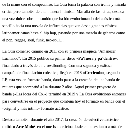
de la mano con el compromiso. La Otra toma la palabra con ironía y mirada
crítica pero también de una manera intimista. Más allá de las letras, destaca
una voz dulce sobre un sonido que ha ido evolucionando del acústico más
sencillo hacia una mezcla de influencias que van desde grandes clásicos
latinoamericanos hasta el hip hop, pasando por una mezcla de géneros como
el pop, reggae, soul, funk, neo-soul…
La Otra comenzó camino en 2011 con su primera maqueta “Amanecer
Luchando”. En 2015 publicó su primer disco «
Pa’fuera y pa’dentro
»,
financiado a través de un crowdfunding. Con una segunda y exitosa
campaña de financiación colectiva, llegó en 2018 «
Creciendo
», segundo
LP, esta vez en formato banda, dando paso a la creación de una banda de
mujeres que acompañó a Isa durante 2 años. Aquel primer proyecto de
banda («Las locas del Co.») terminó en 2019 y La Otra evolucionó entonces
para convertirse en el proyecto que combina hoy el formato en banda con el
-original y más íntimo- formato acústico.
Destaca también, durante el año 2017, la creación de
colectivo artístico-
político Arte Muhé
, en el que Isa participa desde entonces junto a más de