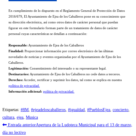
En cumplimiento de lo dispuesto en el Reglamento General de Protección de Datos
2016/679, El Ayuntamiento de Ejea de los Caballeros pone en su conocimiento que
su dirección electrónica, así como otros datos de carácter personal que puedan
figurar en este formulario forman parte de un tratamiento de datos de carácter
personal cuyas características se detallan a continuación:
Responsable:
Ayuntamiento de Ejea de los Caballeros
Finalidad:
Proporcionar información por correo electrónico de las últimas
novedades de noticias y eventos organizadas por el Ayuntamiento de Ejea de los
Caballeros.
Legitimación:
Consentimiento del interesado o su representante legal.
Destinatarios:
Ayuntamiento de Ejea de los Caballeros no cede datos a terceros.
Derechos:
Acceder, rectificar y suprimir los datos, tal como se explica en nuestra
política de privacidad.
Información adicional:
política de privacidad.
Etiquetas
:
#8M
,
#ejeadeloscaballeros
,
#igualdad
,
#PueblosEjea
,
concierto
,
cultura
,
ejea
,
Musica
Leer
Entrada anterior
Apertura de la Ludoteca Municipal para el 13 de marzo,
más
día no lectivo