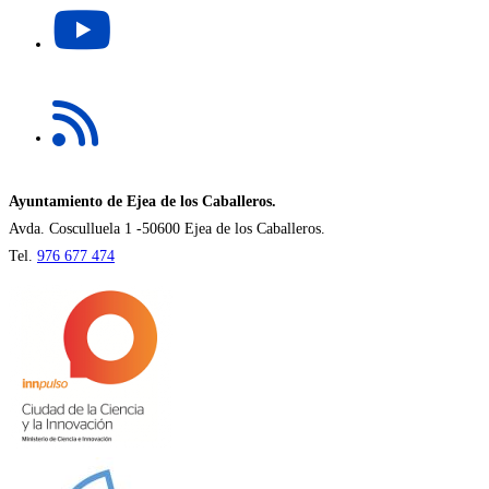
nueva
abre
pestaña
en
una
Se
nueva
abre
pestaña
en
una
nueva
Ayuntamiento de Ejea de los Caballeros.
pestaña
Avda. Cosculluela 1 -50600 Ejea de los Caballeros.
Tel.
976 677 474