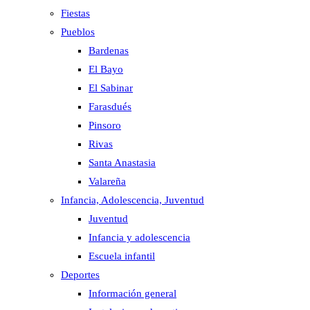
Fiestas
Pueblos
Bardenas
El Bayo
El Sabinar
Farasdués
Pinsoro
Rivas
Santa Anastasia
Valareña
Infancia, Adolescencia, Juventud
Juventud
Infancia y adolescencia
Escuela infantil
Deportes
Información general