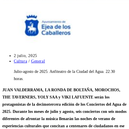
Publicación
2 julio, 2025
de
Categoría
Cultura
/
General
la
de
Julio-agosto de 2025. Anfiteatro de la Ciudad del Agua. 22:30
entrada:
la
entrada:
horas.
JUAN VALDERRAMA, LA RONDA DE BOLTAÑA, MOROCHOS,
THE TAVERNERS, YOLY SAA y VIKI LAFUENTE serán los
protagonistas de la decimotercera edición de los Conciertos del Agua de
2025. Durante los meses de julio y agosto, seis conciertos con seis modos
diferentes de afrontar la música llenarán las noches de verano de
experiencias culturales que concitan a centenares de ciudadanos en ese