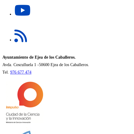
Se
nueva
abre
pestaña
en
una
Se
nueva
abre
pestaña
en
una
nueva
Ayuntamiento de Ejea de los Caballeros.
pestaña
Avda. Cosculluela 1 -50600 Ejea de los Caballeros.
Tel.
976 677 474