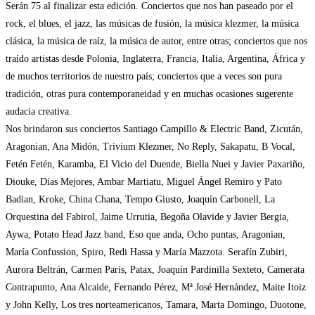
Serán 75 al finalizar esta edición. Conciertos que nos han paseado por el
rock, el blues, el jazz, las músicas de fusión, la música klezmer, la música
clásica, la música de raíz, la música de autor, entre otras; conciertos que nos
traído artistas desde Polonia, Inglaterra, Francia, Italia, Argentina, África y
de muchos territorios de nuestro país; conciertos que a veces son pura
tradición, otras pura contemporaneidad y en muchas ocasiones sugerente
audacia creativa.
Nos brindaron sus conciertos Santiago Campillo & Electric Band, Zicután,
Aragonian, Ana Midón, Trivium Klezmer, No Reply, Sakapatu, B Vocal,
Fetén Fetén, Karamba, El Vicio del Duende, Biella Nuei y Javier Paxariño,
Diouke, Días Mejores, Ambar Martiatu, Miguel Ángel Remiro y Pato
Badian, Kroke, China Chana, Tempo Giusto, Joaquín Carbonell, La
Orquestina del Fabirol, Jaime Urrutia, Begoña Olavide y Javier Bergia,
Aywa, Potato Head Jazz band, Eso que anda, Ocho puntas, Aragonian,
María Confussion, Spiro, Redi Hassa y María Mazzota. Serafín Zubiri,
Aurora Beltrán, Carmen París, Patax, Joaquín Pardinilla Sexteto, Camerata
Contrapunto, Ana Alcaide, Fernando Pérez, Mª José Hernández, Maite Itoiz
y John Kelly, Los tres norteamericanos, Tamara, Marta Domingo, Duotone,