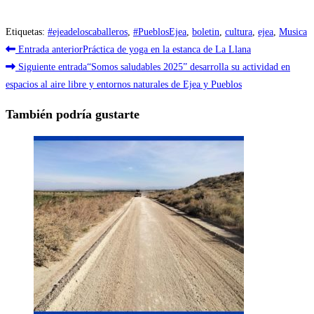
Etiquetas
:
#ejeadeloscaballeros
,
#PueblosEjea
,
boletin
,
cultura
,
ejea
,
Musica
Leer
Entrada anterior
Práctica de yoga en la estanca de La Llana
más
Siguiente entrada
“Somos saludables 2025” desarrolla su actividad en
espacios al aire libre y entornos naturales de Ejea y Pueblos
artículos
También podría gustarte