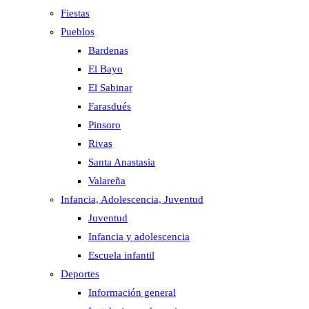
Fiestas
Pueblos
Bardenas
El Bayo
El Sabinar
Farasdués
Pinsoro
Rivas
Santa Anastasia
Valareña
Infancia, Adolescencia, Juventud
Juventud
Infancia y adolescencia
Escuela infantil
Deportes
Información general