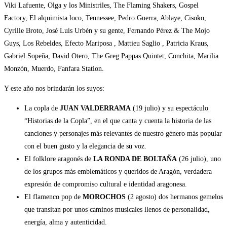
Viki Lafuente, Olga y los Ministriles, The Flaming Shakers, Gospel
Factory, El alquimista loco, Tennessee, Pedro Guerra, Ablaye, Cisoko,
Cyrille Broto, José Luis Urbén y su gente, Fernando Pérez & The Mojo
Guys, Los Rebeldes, Efecto Mariposa , Mattieu Saglio , Patricia Kraus,
Gabriel Sopeña, David Otero, The Greg Pappas Quintet, Conchita, Marilia
Monzón, Muerdo, Fanfara Station.
Y este año nos brindarán los suyos:
La copla de
JUAN VALDERRAMA
(19 julio) y su espectáculo
“Historias de la Copla”, en el que canta y cuenta la historia de las
canciones y personajes más relevantes de nuestro género más popular
con el buen gusto y la elegancia de su voz.
El folklore aragonés de
LA RONDA DE BOLTAÑA
(26 julio), uno
de los grupos más emblemáticos y queridos de Aragón, verdadera
expresión de compromiso cultural e identidad aragonesa.
El flamenco pop de
MOROCHOS
(2 agosto) dos hermanos gemelos
que transitan por unos caminos musicales llenos de personalidad,
energía, alma y autenticidad.