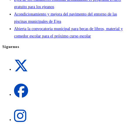
gratuito para los ejeanos
Acondicionamiento y mejora del pavimento del entorno de las
piscinas municipales de Ejea
Abierta la convocatoria municipal para becas de libros, material y
comedor escolar para el próximo curso escolar
Síguenos
Se
abre
en
una
Se
nueva
abre
pestaña
en
una
Se
nueva
abre
pestaña
en
una