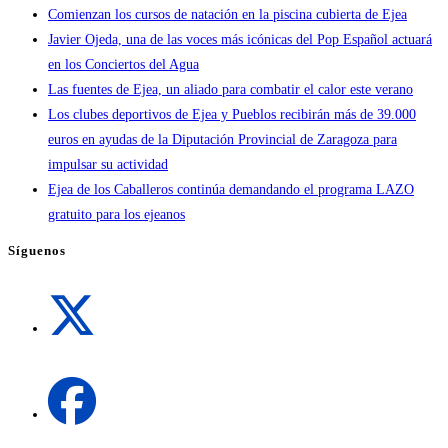
Comienzan los cursos de natación en la piscina cubierta de Ejea
Javier Ojeda, una de las voces más icónicas del Pop Español actuará
en los Conciertos del Agua
Las fuentes de Ejea, un aliado para combatir el calor este verano
Los clubes deportivos de Ejea y Pueblos recibirán más de 39.000
euros en ayudas de la Diputación Provincial de Zaragoza para
impulsar su actividad
Ejea de los Caballeros continúa demandando el programa LAZO
gratuito para los ejeanos
Síguenos
Se
abre
en
una
Se
nueva
abre
pestaña
en
una