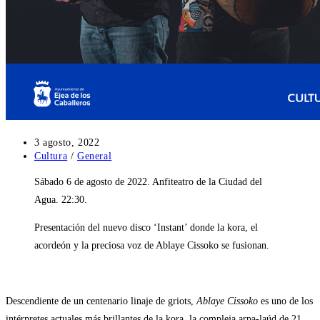
Publicación
3 agosto, 2022
de
Categoría
Cultura
/
General
la
de
Sábado 6 de agosto de 2022. Anfiteatro de la Ciudad del
entrada:
la
entrada:
Agua. 22:30.
Presentación del nuevo disco ‘Instant’ donde la kora, el
acordeón y la preciosa voz de Ablaye Cissoko se fusionan.
Descendiente de un centenario linaje de griots,
Ablaye Cissoko
es uno de los
intérpretes actuales más brillantes de la kora, la compleja arpa-laúd de 21