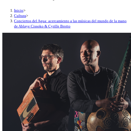
Inicio
>
Cultura
>
Conciertos del Agua: acercamiento a las músicas del mundo de la mano
de Ablaye Cissoko & Cyrille Brotto