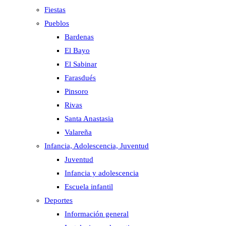
Fiestas
Pueblos
Bardenas
El Bayo
El Sabinar
Farasdués
Pinsoro
Rivas
Santa Anastasia
Valareña
Infancia, Adolescencia, Juventud
Juventud
Infancia y adolescencia
Escuela infantil
Deportes
Información general