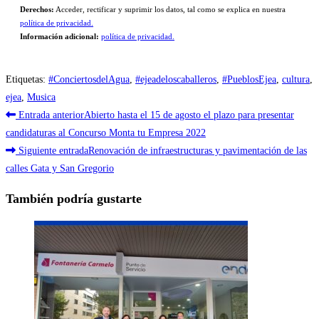
Derechos:
Acceder, rectificar y suprimir los datos, tal como se explica en nuestra
política de privacidad.
Información adicional:
política de privacidad.
Etiquetas
:
#ConciertosdelAgua
,
#ejeadeloscaballeros
,
#PueblosEjea
,
cultura
,
ejea
,
Musica
Leer
Entrada anterior
Abierto hasta el 15 de agosto el plazo para presentar
más
candidaturas al Concurso Monta tu Empresa 2022
Siguiente entrada
Renovación de infraestructuras y pavimentación de las
artículos
calles Gata y San Gregorio
También podría gustarte