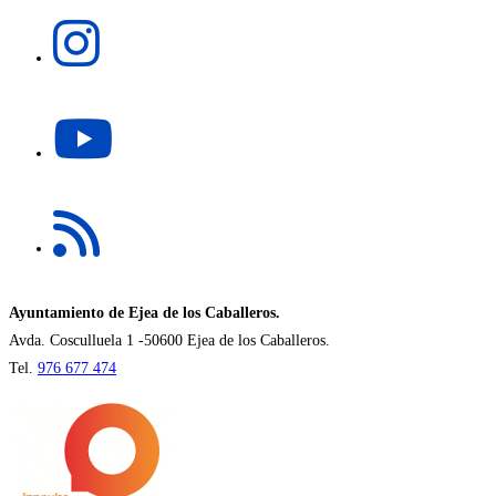
Se
nueva
abre
pestaña
en
una
Se
nueva
abre
pestaña
en
una
Se
nueva
abre
pestaña
en
una
nueva
Ayuntamiento de Ejea de los Caballeros.
pestaña
Avda. Cosculluela 1 -50600 Ejea de los Caballeros.
Tel.
976 677 474