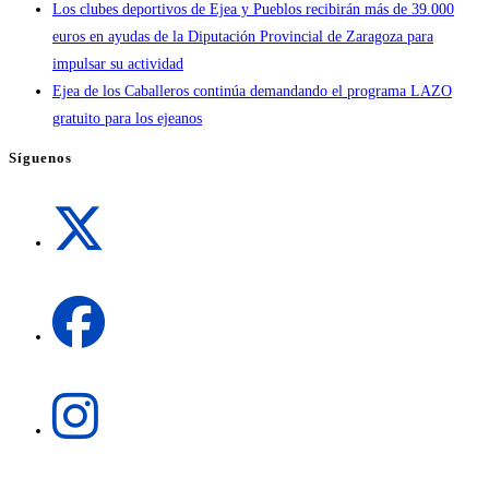
Los clubes deportivos de Ejea y Pueblos recibirán más de 39.000
euros en ayudas de la Diputación Provincial de Zaragoza para
impulsar su actividad
Ejea de los Caballeros continúa demandando el programa LAZO
gratuito para los ejeanos
Síguenos
Se
abre
en
una
Se
nueva
abre
pestaña
en
una
Se
nueva
abre
pestaña
en
una
Se