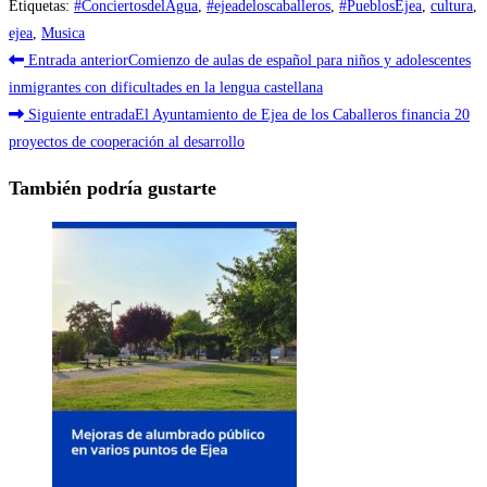
Etiquetas
:
#ConciertosdelAgua
,
#ejeadeloscaballeros
,
#PueblosEjea
,
cultura
,
ejea
,
Musica
Leer
Entrada anterior
Comienzo de aulas de español para niños y adolescentes
más
inmigrantes con dificultades en la lengua castellana
Siguiente entrada
El Ayuntamiento de Ejea de los Caballeros financia 20
artículos
proyectos de cooperación al desarrollo
También podría gustarte