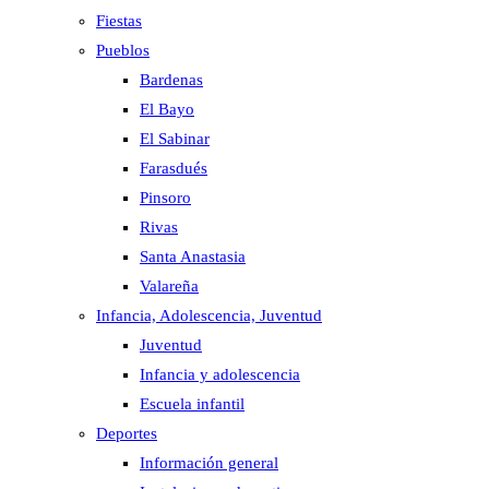
Fiestas
Pueblos
Bardenas
El Bayo
El Sabinar
Farasdués
Pinsoro
Rivas
Santa Anastasia
Valareña
Infancia, Adolescencia, Juventud
Juventud
Infancia y adolescencia
Escuela infantil
Deportes
Información general