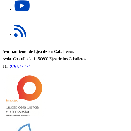
nueva
abre
pestaña
en
una
Se
nueva
abre
pestaña
en
una
nueva
Ayuntamiento de Ejea de los Caballeros.
pestaña
Avda. Cosculluela 1 -50600 Ejea de los Caballeros.
Tel.
976 677 474