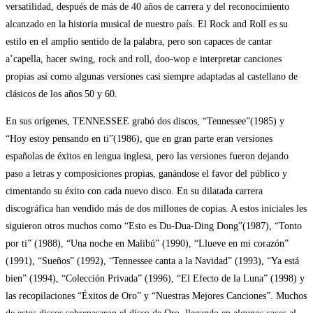
versatilidad, después de más de 40 años de carrera y del reconocimiento
alcanzado en la historia musical de nuestro país. El Rock and Roll es su
estilo en el amplio sentido de la palabra, pero son capaces de cantar
a’capella, hacer swing, rock and roll, doo-wop e interpretar canciones
propias así como algunas versiones casi siempre adaptadas al castellano de
clásicos de los años 50 y 60.
En sus orígenes, TENNESSEE grabó dos discos, “Tennessee”(1985) y
“Hoy estoy pensando en ti”(1986), que en gran parte eran versiones
españolas de éxitos en lengua inglesa, pero las versiones fueron dejando
paso a letras y composiciones propias, ganándose el favor del público y
cimentando su éxito con cada nuevo disco. En su dilatada carrera
discográfica han vendido más de dos millones de copias. A estos iniciales les
siguieron otros muchos como “Esto es Du-Dua-Ding Dong”(1987), “Tonto
por ti” (1988), “Una noche en Malibú” (1990), “Llueve en mi corazón”
(1991), “Sueños” (1992), “Tennessee canta a la Navidad” (1993), “Ya está
bien” (1994), “Colección Privada” (1996), “El Efecto de la Luna” (1998) y
las recopilaciones “Éxitos de Oro” y “Nuestras Mejores Canciones”. Muchos