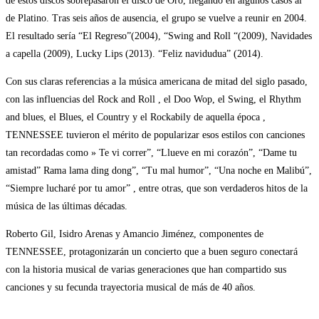
de estos discos sobrepasaron el disco de Oro, llegando en algunos casos al
de Platino. Tras seis años de ausencia, el grupo se vuelve a reunir en 2004.
El resultado sería “El Regreso”(2004), “Swing and Roll “(2009), Navidades
a capella (2009), Lucky Lips (2013). “Feliz navidudua” (2014).
Con sus claras referencias a la música americana de mitad del siglo pasado,
con las influencias del Rock and Roll , el Doo Wop, el Swing, el Rhythm
and blues, el Blues, el Country y el Rockabily de aquella época ,
TENNESSEE tuvieron el mérito de popularizar esos estilos con canciones
tan recordadas como » Te vi correr”, “Llueve en mi corazón”, “Dame tu
amistad” Rama lama ding dong”, “Tu mal humor”, “Una noche en Malibú”,
“Siempre lucharé por tu amor” , entre otras, que son verdaderos hitos de la
música de las últimas décadas.
Roberto Gil, Isidro Arenas y Amancio Jiménez, componentes de
TENNESSEE, protagonizarán un concierto que a buen seguro conectará
con la historia musical de varias generaciones que han compartido sus
canciones y su fecunda trayectoria musical de más de 40 años.