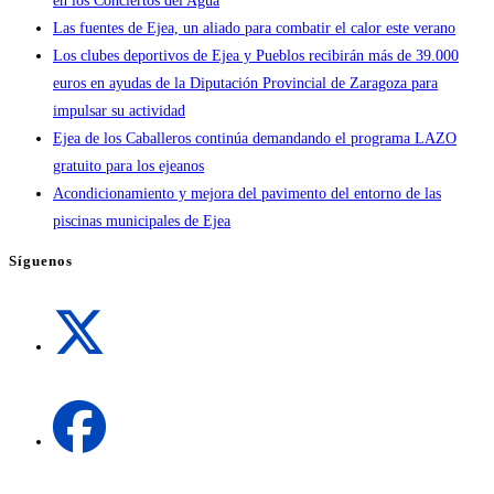
en los Conciertos del Agua
Las fuentes de Ejea, un aliado para combatir el calor este verano
Los clubes deportivos de Ejea y Pueblos recibirán más de 39.000
euros en ayudas de la Diputación Provincial de Zaragoza para
impulsar su actividad
Ejea de los Caballeros continúa demandando el programa LAZO
gratuito para los ejeanos
Acondicionamiento y mejora del pavimento del entorno de las
piscinas municipales de Ejea
Síguenos
Se
abre
en
una
Se
nueva
abre
pestaña
en
una
Se