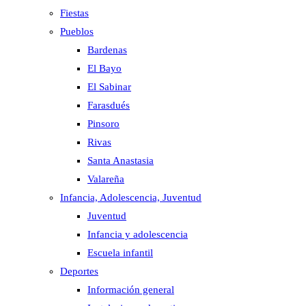
Fiestas
Pueblos
Bardenas
El Bayo
El Sabinar
Farasdués
Pinsoro
Rivas
Santa Anastasia
Valareña
Infancia, Adolescencia, Juventud
Juventud
Infancia y adolescencia
Escuela infantil
Deportes
Información general