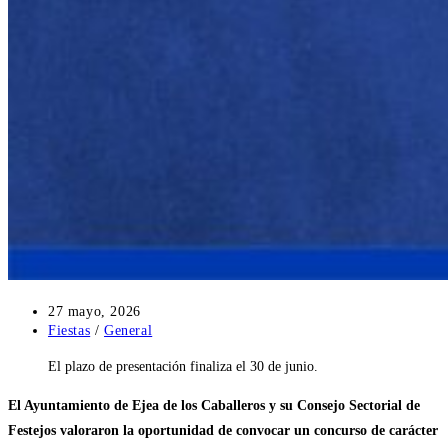
Publicación
27 mayo, 2026
de
Categoría
Fiestas
/
General
la
de
El plazo de presentación finaliza el 30 de junio.
entrada:
la
entrada:
El Ayuntamiento de Ejea de los Caballeros y su Consejo Sectorial de
Festejos valoraron la oportunidad de convocar un concurso de carácter