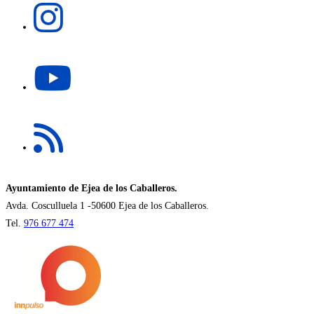
nueva
abre
pestaña
en
una
Se
nueva
abre
pestaña
en
una
Se
nueva
abre
pestaña
en
una
nueva
Ayuntamiento de Ejea de los Caballeros.
pestaña
Avda. Cosculluela 1 -50600 Ejea de los Caballeros.
Tel.
976 677 474