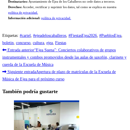
Destinatarios:
Ayuntamiento de Ejea de los Caballeros no cede datos a terceros.
Derechos:
Acceder, rectificar y suprimir los datos, tal como se explica en nuestra
política de privacidad.
Información adicional:
política de privacidad.
Etiquetas
:
#cartel
,
#ejeadeloscaballeros
,
#FiestasEjea2026
,
#PueblosEjea
,
boletin
,
concurso
,
cultura
,
ejea
,
Fiestas
Leer
Entrada anterior
“Ejea Suena”: Conciertos colaborativos de grupos
más
instrumentales y combos promovidos desde las aulas de saxofón, clarinete y
cuerda de la Escuela de Música
artículos
Siguiente entrada
Apertura de plazo de matrículas de la Escuela de
Música de Ejea para el próximo curso
También podría gustarte