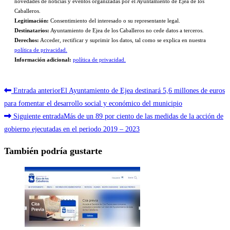
novedades de noticias y eventos organizadas por el Ayuntamiento de Ejea de los
Caballeros.
Legitimación:
Consentimiento del interesado o su representante legal.
Destinatarios:
Ayuntamiento de Ejea de los Caballeros no cede datos a terceros.
Derechos:
Acceder, rectificar y suprimir los datos, tal como se explica en nuestra
política de privacidad.
Información adicional:
política de privacidad.
Leer
Entrada anterior
El Ayuntamiento de Ejea destinará 5,6 millones de euros
más
para fomentar el desarrollo social y económico del municipio
Siguiente entrada
Más de un 89 por ciento de las medidas de la acción de
artículos
gobierno ejecutadas en el periodo 2019 – 2023
También podría gustarte