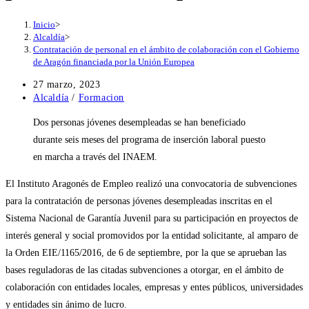
Inicio
>
Alcaldía
>
Contratación de personal en el ámbito de colaboración con el Gobierno
de Aragón financiada por la Unión Europea
Publicación
27 marzo, 2023
de
Categoría
Alcaldía
/
Formacion
la
de
Dos personas jóvenes desempleadas se han beneficiado
entrada:
la
entrada:
durante seis meses del programa de inserción laboral puesto
en marcha a través del INAEM.
El Instituto Aragonés de Empleo realizó una convocatoria de subvenciones
para la contratación de personas jóvenes desempleadas inscritas en el
Sistema Nacional de Garantía Juvenil para su participación en proyectos de
interés general y social promovidos por la entidad solicitante, al amparo de
la Orden EIE/1165/2016, de 6 de septiembre, por la que se aprueban las
bases reguladoras de las citadas subvenciones a otorgar, en el ámbito de
colaboración con entidades locales, empresas y entes públicos, universidades
y entidades sin ánimo de lucro.