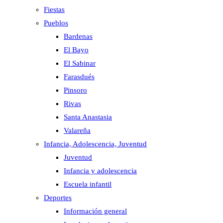
Fiestas
Pueblos
Bardenas
El Bayo
El Sabinar
Farasdués
Pinsoro
Rivas
Santa Anastasia
Valareña
Infancia, Adolescencia, Juventud
Juventud
Infancia y adolescencia
Escuela infantil
Deportes
Información general