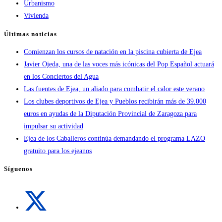
Urbanismo
Vivienda
Últimas noticias
Comienzan los cursos de natación en la piscina cubierta de Ejea
Javier Ojeda, una de las voces más icónicas del Pop Español actuará
en los Conciertos del Agua
Las fuentes de Ejea, un aliado para combatir el calor este verano
Los clubes deportivos de Ejea y Pueblos recibirán más de 39.000
euros en ayudas de la Diputación Provincial de Zaragoza para
impulsar su actividad
Ejea de los Caballeros continúa demandando el programa LAZO
gratuito para los ejeanos
Síguenos
Se
abre
en