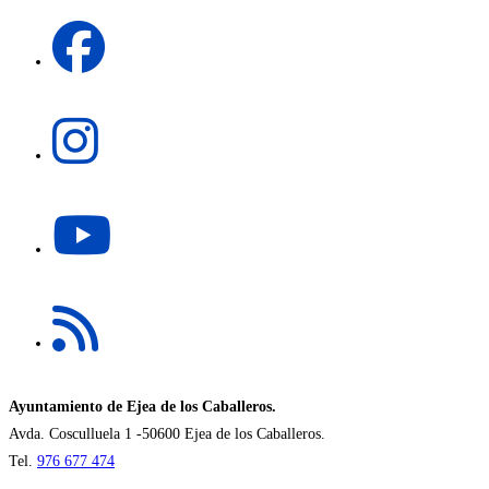
una
Se
nueva
abre
pestaña
en
una
Se
nueva
abre
pestaña
en
una
Se
nueva
abre
pestaña
en
una
Se
nueva
abre
pestaña
en
una
nueva
Ayuntamiento de Ejea de los Caballeros.
pestaña
Avda. Cosculluela 1 -50600 Ejea de los Caballeros.
Tel.
976 677 474