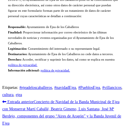
su dirección electrónica, así como otros datos de carácter personal que puedan
figurar en este formulario forman parte de un tratamiento de datos de carácter
personal cuyas características se detallan a continuación:
Responsable:
Ayuntamiento de Ejea de los Caballeros
Finalidad:
Proporcionar información por correo electrónico de las últimas
novedades de noticias y eventos organizadas por el Ayuntamiento de Ejea de los
Caballeros.
Legitimación:
Consentimiento del interesado o su representante legal.
Destinatarios:
Ayuntamiento de Ejea de los Caballeros no cede datos a terceros.
Derechos:
Acceder, rectificar y suprimir los datos, tal como se explica en nuestra
política de privacidad.
Información adicional:
política de privacidad.
Etiquetas
:
#ejeadeloscaballeros
,
#navidadEjea
,
#PueblosEjea
,
#villancicos
,
cultura
,
ejea
Leer
Entrada anterior
Concierto de Navidad de la Banda Municipal de Ejea
más
con Monserrat Martí Caballé, Beatriz Gimeno, Luis Santana, José Mª
Berdejo, componentes del grupo “Aires de Aragón” y la Banda Juvenil de
artículos
Ejea