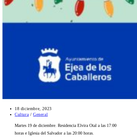
Publicación
18 diciembre, 2023
de
Categoría
Cultura
/
General
la
de
Martes 19 de diciembre. Residencia Elvira Otal a las 17:00
entrada:
la
entrada:
horas e Iglesia del Salvador a las 20:00 horas.