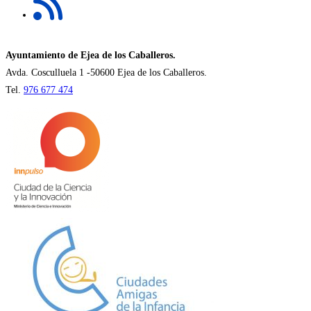
abre
pestaña
en
una
nueva
Ayuntamiento de Ejea de los Caballeros.
pestaña
Avda. Cosculluela 1 -50600 Ejea de los Caballeros.
Tel.
976 677 474