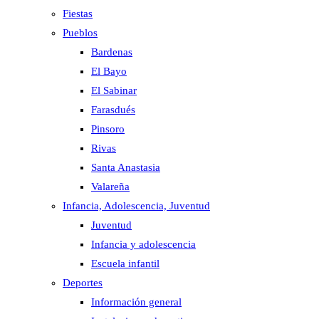
Fiestas
Pueblos
Bardenas
El Bayo
El Sabinar
Farasdués
Pinsoro
Rivas
Santa Anastasia
Valareña
Infancia, Adolescencia, Juventud
Juventud
Infancia y adolescencia
Escuela infantil
Deportes
Información general