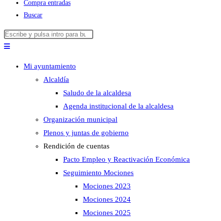
Compra entradas
Buscar
Buscar
Pulsa
en
Escape
esta
para
Mi ayuntamiento
web
cerrar
Alcaldía
el
Saludo de la alcaldesa
panel
Agenda institucional de la alcaldesa
de
Organización municipal
búsqueda.
Plenos y juntas de gobierno
Rendición de cuentas
Pacto Empleo y Reactivación Económica
Seguimiento Mociones
Mociones 2023
Mociones 2024
Mociones 2025