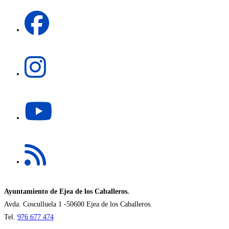
una
Se
nueva
abre
pestaña
en
una
Se
nueva
abre
pestaña
en
una
Se
nueva
abre
pestaña
en
una
Se
nueva
abre
pestaña
en
una
nueva
Ayuntamiento de Ejea de los Caballeros.
pestaña
Avda. Cosculluela 1 -50600 Ejea de los Caballeros.
Tel.
976 677 474