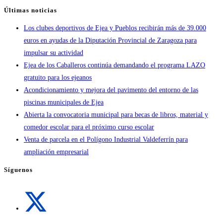
Últimas noticias
Los clubes deportivos de Ejea y Pueblos recibirán más de 39.000
euros en ayudas de la Diputación Provincial de Zaragoza para
impulsar su actividad
Ejea de los Caballeros continúa demandando el programa LAZO
gratuito para los ejeanos
Acondicionamiento y mejora del pavimento del entorno de las
piscinas municipales de Ejea
Abierta la convocatoria municipal para becas de libros, material y
comedor escolar para el próximo curso escolar
Venta de parcela en el Polígono Industrial Valdeferrín para
ampliación empresarial
Síguenos
Se
abre
en