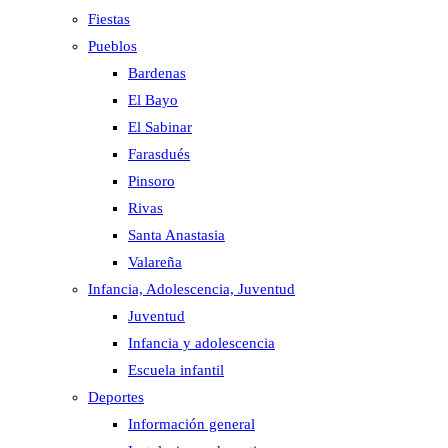
Fiestas
Pueblos
Bardenas
El Bayo
El Sabinar
Farasdués
Pinsoro
Rivas
Santa Anastasia
Valareña
Infancia, Adolescencia, Juventud
Juventud
Infancia y adolescencia
Escuela infantil
Deportes
Información general