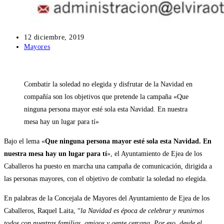
Publicación
12 diciembre, 2019
de
Categoría
Mayores
la
de
entrada:
la
entrada:
Combatir la soledad no elegida y disfrutar de la Navidad en
compañía son los objetivos que pretende la campaña «Que
ninguna persona mayor esté sola esta Navidad. En nuestra
mesa hay un lugar para tí»
Bajo el lema «
Que ninguna persona mayor esté sola esta Navidad. En
nuestra mesa hay un lugar para tí
», el Ayuntamiento de Ejea de los
Caballeros ha puesto en marcha una campaña de comunicación, dirigida a
las personas mayores, con el objetivo de combatir la soledad no elegida.
En palabras de la Concejala de Mayores del Ayuntamiento de Ejea de los
Caballeros, Raquel Laita, “
la Navidad es época de celebrar y reunirnos
todos con nuestras familias, amigos y gente cercana. Por eso, desde el