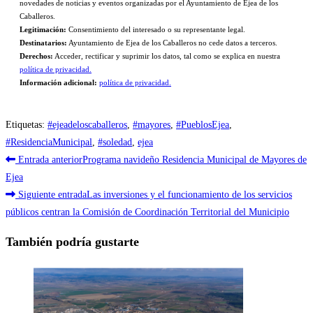
novedades de noticias y eventos organizadas por el Ayuntamiento de Ejea de los
Caballeros.
Legitimación:
Consentimiento del interesado o su representante legal.
Destinatarios:
Ayuntamiento de Ejea de los Caballeros no cede datos a terceros.
Derechos:
Acceder, rectificar y suprimir los datos, tal como se explica en nuestra
política de privacidad.
Información adicional:
política de privacidad.
Etiquetas
:
#ejeadeloscaballeros
,
#mayores
,
#PueblosEjea
,
#ResidenciaMunicipal
,
#soledad
,
ejea
Leer
Entrada anterior
Programa navideño Residencia Municipal de Mayores de
más
Ejea
Siguiente entrada
Las inversiones y el funcionamiento de los servicios
artículos
públicos centran la Comisión de Coordinación Territorial del Municipio
También podría gustarte