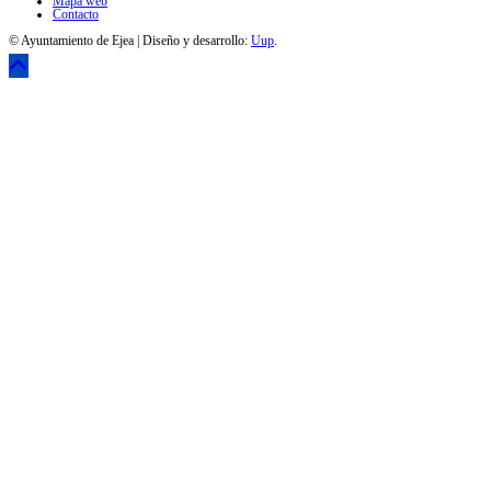
Mapa web
Contacto
© Ayuntamiento de Ejea | Diseño y desarrollo:
Uup
.