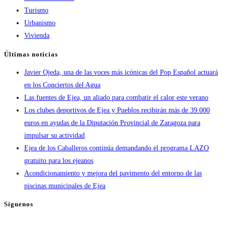
Turismo
Urbanismo
Vivienda
Últimas noticias
Javier Ojeda, una de las voces más icónicas del Pop Español actuará
en los Conciertos del Agua
Las fuentes de Ejea, un aliado para combatir el calor este verano
Los clubes deportivos de Ejea y Pueblos recibirán más de 39.000
euros en ayudas de la Diputación Provincial de Zaragoza para
impulsar su actividad
Ejea de los Caballeros continúa demandando el programa LAZO
gratuito para los ejeanos
Acondicionamiento y mejora del pavimento del entorno de las
piscinas municipales de Ejea
Síguenos
Se