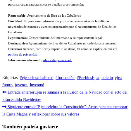
personal cuyas características se detallan a continuación:
Responsable:
Ayuntamiento de Ejea de los Caballeros
Finalidad:
Proporcionar información por correo electrónico de las últimas
novedades de noticias y eventos organizadas por el Ayuntamiento de Ejea de los
Caballeros.
Legitimación:
Consentimiento del interesado o su representante legal.
Destinatarios:
Ayuntamiento de Ejea de los Caballeros no cede datos a terceros.
Derechos:
Acceder, rectificar y suprimir los datos, tal como se explica en nuestra
política de privacidad.
Información adicional:
política de privacidad.
Etiquetas
:
#ejeadeloscaballeros
,
#formación
,
#PueblosEjea
,
boletin
,
ejea
,
futuro
,
jovenes
,
Juventud
Leer
Entrada anterior
Ejea se sumará a la ilusión de la Navidad con el acto del
más
«Encendido Navideño»
Siguiente entrada
“Ejea celebra la Constitución”: Actos para conmemorar
artículos
la Carta Magna y reflexionar sobre sus valores
También podría gustarte