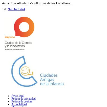
pestaña
Avda. Cosculluela 1 -50600 Ejea de los Caballeros.
Tel.
976 677 474
Aviso legal
Política de privacidad
Política de cookies
Accesibilidad