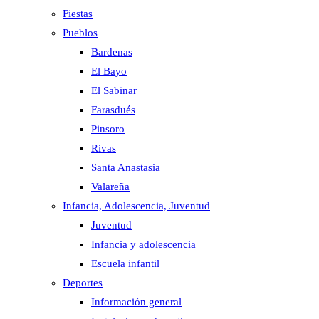
Fiestas
Pueblos
Bardenas
El Bayo
El Sabinar
Farasdués
Pinsoro
Rivas
Santa Anastasia
Valareña
Infancia, Adolescencia, Juventud
Juventud
Infancia y adolescencia
Escuela infantil
Deportes
Información general