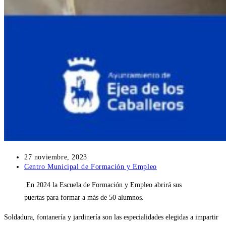
Publicación
27 noviembre, 2023
de
Categoría
Centro Municipal de Formación y Empleo
la
de
En 2024 la Escuela de Formación y Empleo abrirá sus
entrada:
la
entrada:
puertas para formar a más de 50 alumnos.
Soldadura, fontanería y jardinería son las especialidades elegidas a impartir