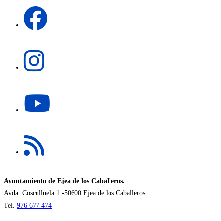
Se
nueva
abre
pestaña
en
una
Se
nueva
abre
pestaña
en
una
Se
nueva
abre
pestaña
en
una
Se
nueva
abre
pestaña
en
una
nueva
Ayuntamiento de Ejea de los Caballeros.
pestaña
Avda. Cosculluela 1 -50600 Ejea de los Caballeros.
Tel.
976 677 474