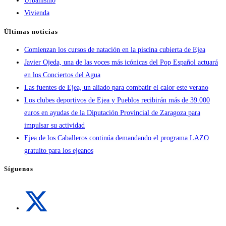
Urbanismo
Vivienda
Últimas noticias
Comienzan los cursos de natación en la piscina cubierta de Ejea
Javier Ojeda, una de las voces más icónicas del Pop Español actuará
en los Conciertos del Agua
Las fuentes de Ejea, un aliado para combatir el calor este verano
Los clubes deportivos de Ejea y Pueblos recibirán más de 39.000
euros en ayudas de la Diputación Provincial de Zaragoza para
impulsar su actividad
Ejea de los Caballeros continúa demandando el programa LAZO
gratuito para los ejeanos
Síguenos
Se
abre
en
una