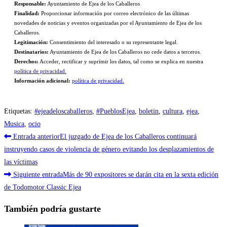
Responsable:
Ayuntamiento de Ejea de los Caballeros
Finalidad:
Proporcionar información por correo electrónico de las últimas
novedades de noticias y eventos organizadas por el Ayuntamiento de Ejea de los
Caballeros.
Legitimación:
Consentimiento del interesado o su representante legal.
Destinatarios:
Ayuntamiento de Ejea de los Caballeros no cede datos a terceros.
Derechos:
Acceder, rectificar y suprimir los datos, tal como se explica en nuestra
política de privacidad.
Información adicional:
política de privacidad.
Etiquetas
:
#ejeadeloscaballeros
,
#PueblosEjea
,
boletin
,
cultura
,
ejea
,
Musica
,
ocio
Leer
Entrada anterior
El juzgado de Ejea de los Caballeros continuará
más
instruyendo casos de violencia de género evitando los desplazamientos de
las víctimas
artículos
Siguiente entrada
Más de 90 expositores se darán cita en la sexta edición
de Todomotor Classic Ejea
También podría gustarte