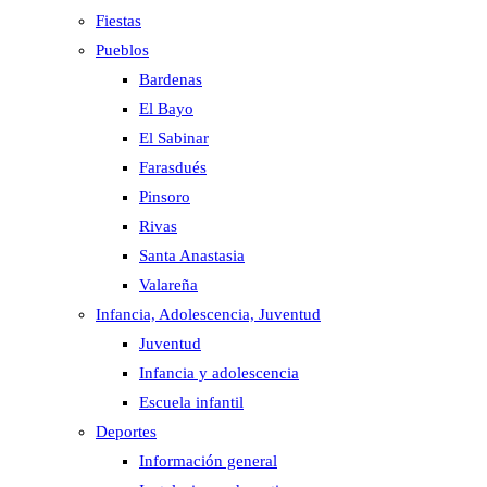
Fiestas
Pueblos
Bardenas
El Bayo
El Sabinar
Farasdués
Pinsoro
Rivas
Santa Anastasia
Valareña
Infancia, Adolescencia, Juventud
Juventud
Infancia y adolescencia
Escuela infantil
Deportes
Información general