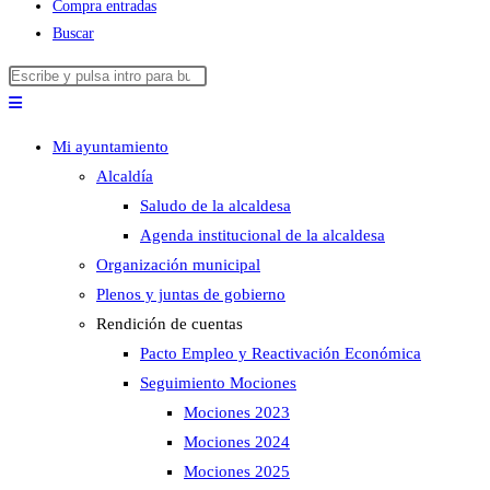
Compra entradas
Buscar
Buscar
Pulsa
en
Escape
esta
para
Mi ayuntamiento
web
cerrar
Alcaldía
el
Saludo de la alcaldesa
panel
Agenda institucional de la alcaldesa
de
Organización municipal
búsqueda.
Plenos y juntas de gobierno
Rendición de cuentas
Pacto Empleo y Reactivación Económica
Seguimiento Mociones
Mociones 2023
Mociones 2024
Mociones 2025