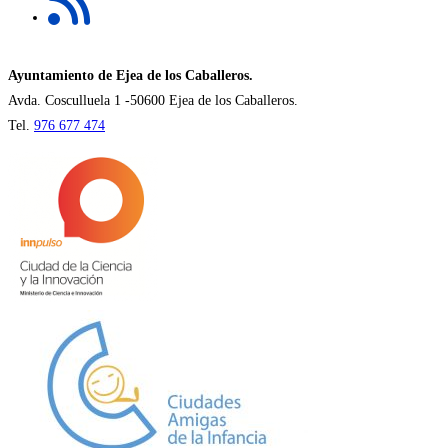
pestaña
en
una
nueva
Ayuntamiento de Ejea de los Caballeros.
pestaña
Avda. Cosculluela 1 -50600 Ejea de los Caballeros.
Tel.
976 677 474