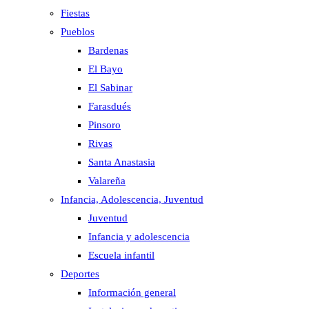
Fiestas
Pueblos
Bardenas
El Bayo
El Sabinar
Farasdués
Pinsoro
Rivas
Santa Anastasia
Valareña
Infancia, Adolescencia, Juventud
Juventud
Infancia y adolescencia
Escuela infantil
Deportes
Información general