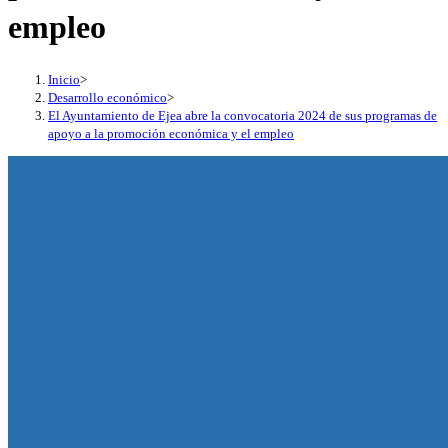
empleo
Inicio
>
Desarrollo económico
>
El Ayuntamiento de Ejea abre la convocatoria 2024 de sus programas de
apoyo a la promoción económica y el empleo