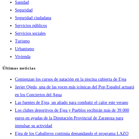
Sanidad
Seguridad
Seguridad ciudadana
Servicios públicos
Servicios sociales
Turismo
Urbanismo
Vivienda
Últimas noticias
Comienzan los cursos de natación en la piscina cubierta de Ejea
Javier Ojeda, una de las voces más icónicas del Pop Español actuará
en los Conciertos del Agua
Las fuentes de Ejea, un aliado para combatir el calor este verano
Los clubes deportivos de Ejea y Pueblos recibirán más de 39.000
euros en ayudas de la Diputación Provincial de Zaragoza para
impulsar su actividad
Ejea de los Caballeros continúa demandando el programa LAZO