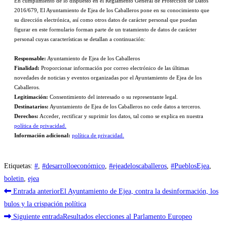
En cumplimiento de lo dispuesto en el Reglamento General de Protección de Datos
2016/679, El Ayuntamiento de Ejea de los Caballeros pone en su conocimiento que
su dirección electrónica, así como otros datos de carácter personal que puedan
figurar en este formulario forman parte de un tratamiento de datos de carácter
personal cuyas características se detallan a continuación:
Responsable:
Ayuntamiento de Ejea de los Caballeros
Finalidad:
Proporcionar información por correo electrónico de las últimas
novedades de noticias y eventos organizadas por el Ayuntamiento de Ejea de los
Caballeros.
Legitimación:
Consentimiento del interesado o su representante legal.
Destinatarios:
Ayuntamiento de Ejea de los Caballeros no cede datos a terceros.
Derechos:
Acceder, rectificar y suprimir los datos, tal como se explica en nuestra
política de privacidad.
Información adicional:
política de privacidad.
Etiquetas
:
#
,
#desarrolloeconómico
,
#ejeadeloscaballeros
,
#PueblosEjea
,
boletin
,
ejea
Leer
Entrada anterior
El Ayuntamiento de Ejea, contra la desinformación, los
más
bulos y la crispación política
Siguiente entrada
Resultados elecciones al Parlamento Europeo
artículos